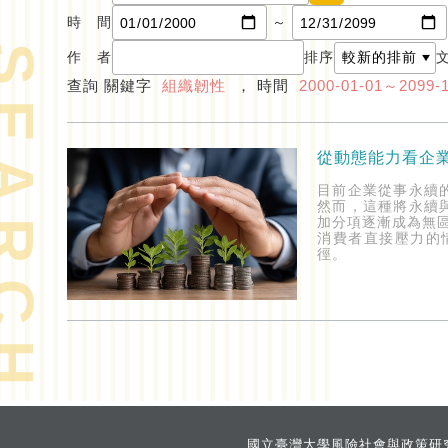
時 間
～
EARCH
作 者
排序
查詢 關鍵字
組織韌性
， 時間
2000-01-01～2099-
從動態能力看企
目前企業從事永續
然而，這種將永續
加分項逐漸成為無
消費者直接壓力的
徑。
國立臺灣大學風險社會與政策研究中心 Risk