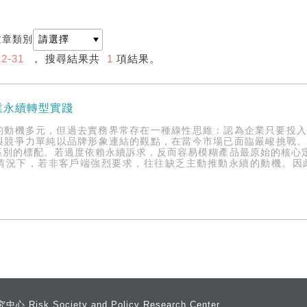
文章類別
12-31
， 搜尋結果共
1
項結果。
業永續轉型實踐
的動機多元，但過去實務界常存在一種線性思維：認為企業只要投
與競爭力單純以品牌形象連結的觀點，在當今市場已面臨嚴峻挑戰。
區別的標配。若過度依賴永續訴求，反而容易模糊產品最原始的核心定
情況下，若非客戶端強烈要求，往往缺乏主動推動永續的動機。因
 Society and Policy Research Center,