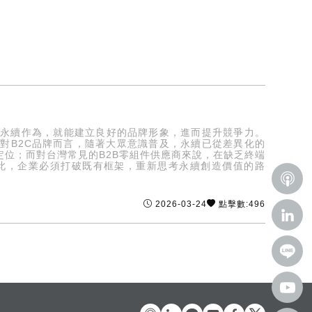
入永續作為，就能建立良好的品牌形象，進而提升競爭力。
對B2C品牌而言，隨著大眾意識普及，永續已從差異化的
位；而對台灣常見的B2B零組件供應商來說，在缺乏終端
此，企業必須打破既有框架，重新思考永續創造價值的路
2026-03-24
點擊數:496