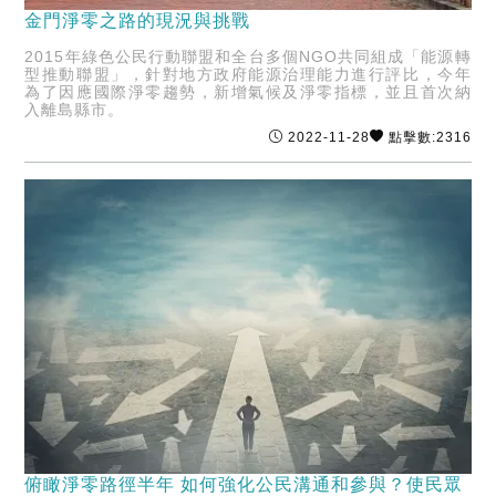
金門淨零之路的現況與挑戰
2015年綠色公民行動聯盟和全台多個NGO共同組成「能源轉
型推動聯盟」，針對地方政府能源治理能力進行評比，今年
為了因應國際淨零趨勢，新增氣候及淨零指標，並且首次納
入離島縣市。
2022-11-28
點擊數:2316
俯瞰淨零路徑半年 如何強化公民溝通和參與？使民眾