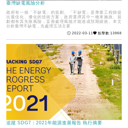
臺灣缺電風險分析
政府有一個「不缺電」的規劃。「不缺電」是專業工程師提
出最佳化、優化的技術方案，政府選擇其中一種來施政。規
劃都有其失敗風險，妥善處理風險才能達成預期績效。本文
分析臺灣不缺電，先處理五項主要
2022-03-11
點擊數:13968
追蹤 SDG7：2021年能源進展報告 執行摘要