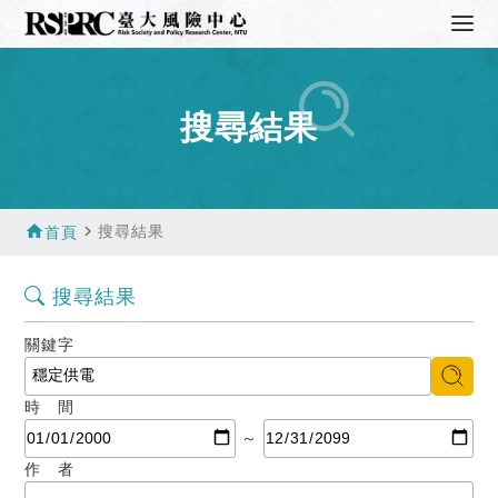
搜尋結果
home
navigate_next
搜尋結果
首頁
搜尋結果
關鍵字
時 間
～
作 者