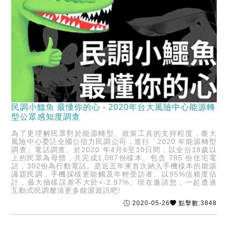
民調小鱷魚 最懂你的心 - 2020年台大風險中心能源轉
型公眾感知度調查
為了更理解民眾對於能源轉型、政策工具的支持程度，臺大
風險中心委託全國公信力民調公司，進行「2020 年能源轉型
調查」電話調查。於2020 年4月6至10日間，以全台18歲以
上的民眾為母體，共完成1,087份樣本。包含 785 份住宅電
話，302份為行動電話。是近五年來首次納入手機樣本的能源
議題民調，手機採樣更能觸及年輕受訪者。以95%信賴度估
計，最大抽樣誤差不大於+-2.97%。現在邀請您，一起透過
互動式民調釐清更多能源資訊吧!
2020-05-26
點擊數:3848