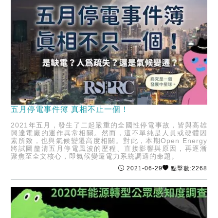
五月停電事件簿 真相不止一個！
2021年五月，發生了二起嚴重的全國性停電事故，皆與高雄
興達電廠的運作異常相關。然而，這不單純是人員或硬體因
素所致，也與氣候變遷高度相關。對此，本期Open Energy
將試圖釐清五月停電風波的歷程、直接影響與原因，再逐漸
聚焦至全文核心，即氣候變遷電力系統調適的命題。
2021-06-29
點擊數:2268