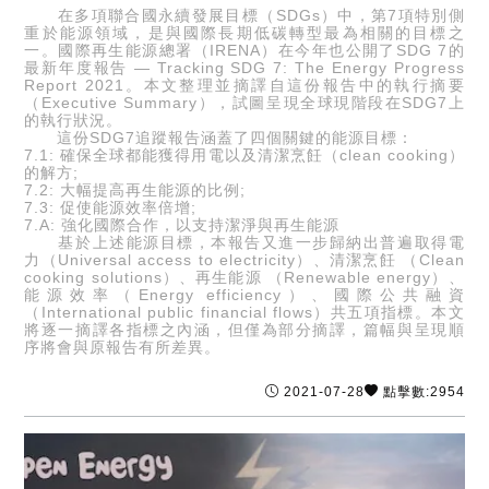
在多項聯合國永續發展目標（SDGs）中，第7項特別側
重於能源領域，是與國際長期低碳轉型最為相關的目標之
一。國際再生能源總署（IRENA）在今年也公開了SDG 7的
最新年度報告 — Tracking SDG 7: The Energy Progress
Report 2021。本文整理並摘譯自這份報告中的執行摘要
（Executive Summary），試圖呈現全球現階段在SDG7上
的執行狀況。
這份SDG7追蹤報告涵蓋了四個關鍵的能源目標：
7.1: 確保全球都能獲得用電以及清潔烹飪（clean cooking）
的解方;
7.2: 大幅提高再生能源的比例;
7.3: 促使能源效率倍增;
7.A: 強化國際合作，以支持潔淨與再生能源
基於上述能源目標，本報告又進一步歸納出普遍取得電
力（Universal access to electricity）、清潔烹飪 （Clean
cooking solutions）、再生能源 （Renewable energy）、
能源效率（Energy efficiency）、國際公共融資
（International public financial flows）共五項指標。本文
將逐一摘譯各指標之內涵，但僅為部分摘譯，篇幅與呈現順
序將會與原報告有所差異。
2021-07-28
點擊數:2954