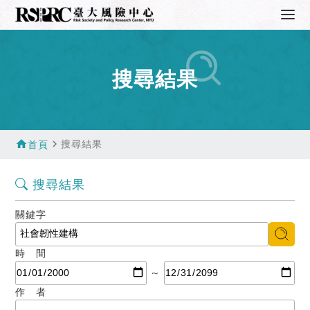
搜尋結果
home
navigate_next
搜尋結果
首頁
搜尋結果
關鍵字
時 間
～
作 者