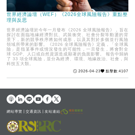
世界經濟論壇（WEF）《2026全球風險報告》重點整
理與反思
世界經濟論壇於今年一月發布《2026 全球風險報告》，旨在
探討在面臨地緣經濟對抗、武裝衝突、社會分裂等動盪的背
景下，新的競爭秩序將如何成形，以及其對於多個並行風險
領域所帶來的影響。《2026 全球風險報告》定義，「全球風
險」是指某事件或情況發生的可能性，一旦發生，將會對全
球 GDP、人口或自然資源造成顯著的負面影響。 報告中歸納
了 33 項全球風險，並分為經濟、環境、地緣政治、社會，與
科技五大類。
2026-04-23
點擊數:4107
網站導覽
交通資訊
友站連結