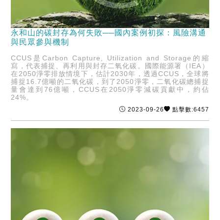
永和山的碳封存為何失敗──國內案例初探：風險溝通
與民眾參與機制
CCUS是Carbon Capture, Utilization and Storage的縮
寫，代表捕捉、再利用與封存二氧化碳。國際能源署（IEA）
在2050淨零排放情境下，估計2030年，透過CCUS，全球將
捕捉16.7億噸的二氧化碳，到了2050淨零，二氧化碳總捕捉
量會達到76億噸，CCUS在2050淨零減碳貢獻中，約佔
24%。
2023-09-26
點擊數:6457