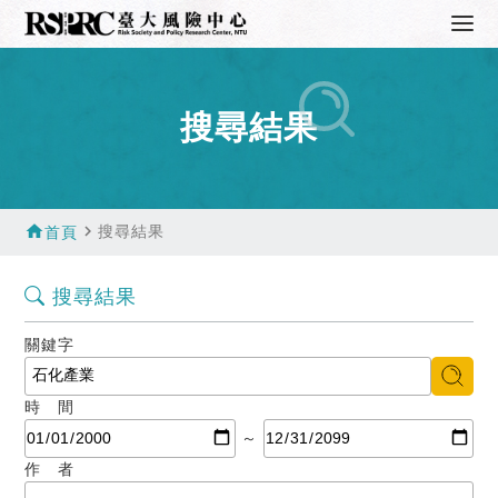
搜尋結果
home
navigate_next
搜尋結果
首頁
搜尋結果
關鍵字
時 間
～
作 者