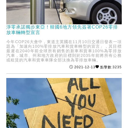
淨零承諾獨步東亞！韓國6地方領先簽署COP26零排
放車輛轉型宣言
今年COP26大會中，東道主英國在11月10日交通日發表一項
題為「加速向100%零排放汽車和貨車轉型的宣言」，其目標
最遲在2040年前全球所有銷售的新車和貨車100%為零排放
汽車，城市、州和地方政府的目標則於2035年前將所有公務
或租賃的汽車和貨車車隊全部汰換為零排放車輛。
2021-12-13
點擊數:3235