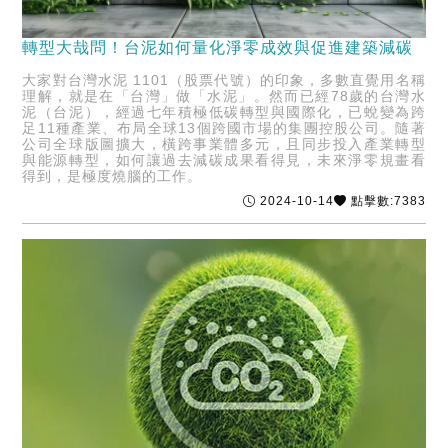
轉型大哉問！台泥如何量化淨零成效與促進建築減碳
大家對台灣水泥 1101（股票代號）的印象，多數直覺用名稱
理解，就是在「台灣」做「水泥」。然而已經78歲的台灣水
泥（台泥），經過七年積極低碳轉型與國際化，已蛻變為跨
足11種產業、布局全球13個跨國市場的集團控股公司。隨著
公司全球版圖擴大，橫跨事業體多元，且同步投入產業轉型
與能源轉型，如何讓過去減碳成果看得見，未來淨零規畫看
得到，是極度燒腦的工作。
2024-10-14
點擊數:7383