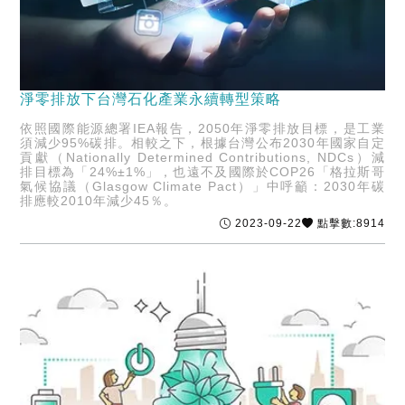
淨零排放下台灣石化產業永續轉型策略
依照國際能源總署IEA報告，2050年淨零排放目標，是工業
須減少95%碳排。相較之下，根據台灣公布2030年國家自定
貢獻（Nationally Determined Contributions, NDCs）減
排目標為「24%±1%」，也遠不及國際於COP26「格拉斯哥
氣候協議（Glasgow Climate Pact）」中呼籲：2030年碳
排應較2010年減少45％。
2023-09-22
點擊數:8914