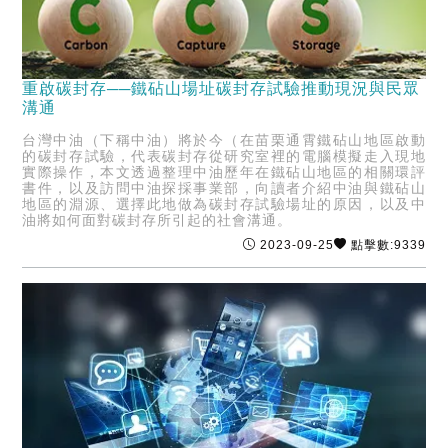
重啟碳封存──鐵砧山場址碳封存試驗推動現況與民眾
溝通
台灣中油（下稱中油）將於今（在苗栗通霄鐵砧山地區啟動
的碳封存試驗，代表碳封存從研究室裡的電腦模擬走入現地
實際操作，本文透過整理中油歷年在鐵砧山地區的相關環評
書件，以及訪問中油探採事業部，向讀者介紹中油與鐵砧山
地區的淵源、選擇此地做為碳封存試驗場址的原因，以及中
油將如何面對碳封存所引起的社會溝通。
2023-09-25
點擊數:9339