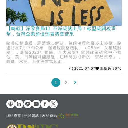
【轉載】淨零賽局1》不減碳就出局！歐盟碳關稅重
擊，台灣企業超慢部署將嘗苦果
歐美疫情趨緩，經濟逐步解封，氣候治理的腳步未停歇，歐
盟將在7月中旬公布「碳邊境調整機制」（CBAM，又稱碳關
稅），最快2023年實施。台大風險社會與政策研究中心推
估，美、日等國可能跟進，屆時將形成新的「貿易壁壘」，
鋼鐵、水泥、石化等首當其衝，
2021-07-07
點擊數:2076
keyboard_arrow_right
1
2
網站導覽
交通資訊
友站連結