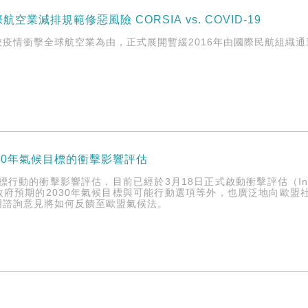
空業減排規範修惡風險 CORSIA vs. COVID-19
挾疫情衝擊全球航空業為由，正式展開暫緩2016年由國際民航組織
30年氣候目標的衝擊影響評估
標行動的衝擊影響評估，目前已經於3月18日正式啟動衝擊評估（Incepti
政府預期的2030年氣候目標與可能行動選項等外，也廣泛地向歐盟
明諮詢意見將如何反饋至歐盟氣候法。