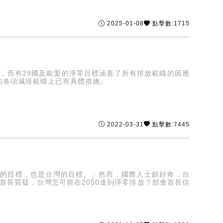
2025-01-08
點擊數:1715
，而有29國及歐盟的淨零目標涵蓋了所有排放範疇的因應
的各項減排範疇上已有具體措施。
2022-03-31
點擊數:7445
界的目標，也是台灣的目標。」然而，國際人士頗好奇，台
首長質疑，台灣怎可能在2050達到淨零排放？部會首長信