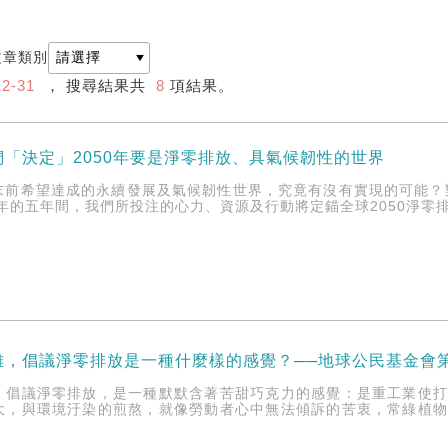
文章類別
12-31
， 搜尋結果共
8
項結果。
「決定」2050年要是淨零排放、具氣候韌性的世界
末前希望達成的永續發展及氣候韌性世界，究竟有沒有實現的可能？對
0年的五年間，我們所投注的心力、資源及行動將定錨全球2050淨
雄，倡議淨零排放是一種什麼樣的感覺？──地球公民基金會
，倡議淨零排放，是一種默默含著苦甜巧克力的感覺：是重工業使
大，與環境汙染的煎熬，就像勞動者心中無法傾訴的苦衷，常綠植