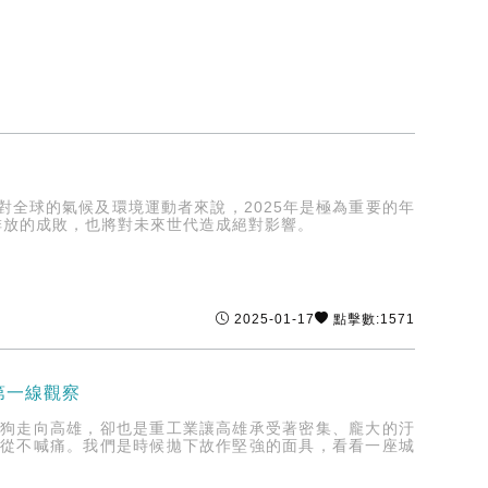
全球的氣候及環境運動者來說，2025年是極為重要的年
零排放的成敗，也將對未來世代造成絕對影響。
2025-01-17
點擊數:1571
第一線觀察
打狗走向高雄，卻也是重工業讓高雄承受著密集、龐大的汙
物從不喊痛。我們是時候拋下故作堅強的面具，看看一座城