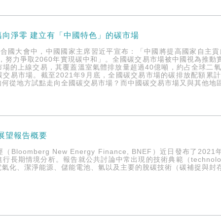
邁向淨零 建立有「中國特色」的碳市場
5屆聯合國大會中，中國國家主席習近平宣布：「中國將提高國家自主
值，努力爭取2060年實現碳中和」。全國碳交易市場被中國視為推動
市場的上線交易，其覆蓋溫室氣體排放量超過40億噸，約占全球二氧
交易市場。截至2021年9月底，全國碳交易市場的碳排放配額累計成交
如何從地方試點走向全國碳交易市場？而中國碳交易市場又與其他地
源展望報告概要
omberg New Energy Finance, BNEF）近日發布了2021年
行長期情境分析。報告就公共討論中常出現的技術典範（technolog
電氣化、潔淨能源、儲能電池、氫以及主要的脫碳技術（碳補捉與封