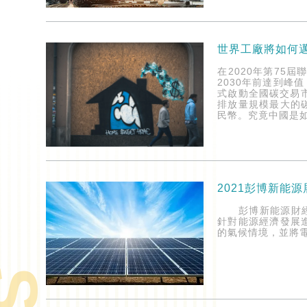
世界工廠將如何
在2020年第7
2030年前達到峰
式啟動全國碳交易
排放量規模最大的碳
民幣。究竟中國是
2021彭博新能
彭博新能源財經（Blo
針對能源經濟發展進
的氣候情境，並將