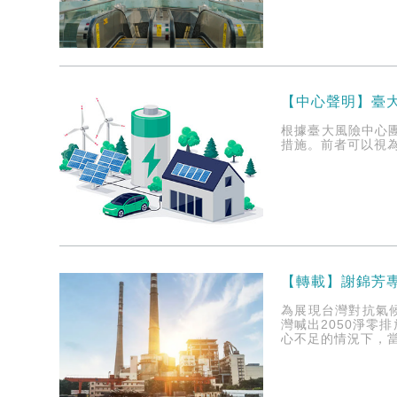
【中心聲明】臺
根據臺大風險中心
措施。前者可以視
【轉載】謝錦芳
為展現台灣對抗氣
灣喊出2050淨零
心不足的情況下，