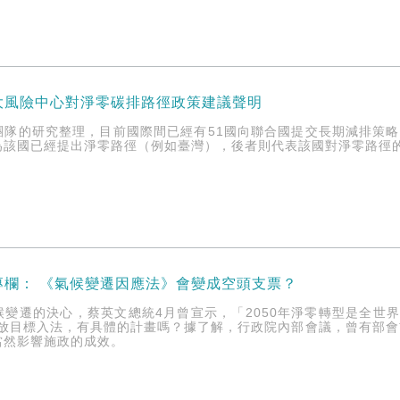
大風險中心對淨零碳排路徑政策建議聲明
團隊的研究整理，目前國際間已經有51國向聯合國提交長期減排策略
為該國已經提出淨零路徑（例如臺灣），後者則代表該國對淨零路徑
專欄： 《氣候變遷因應法》會變成空頭支票？
候變遷的決心，蔡英文總統4月曾宣示，「2050年淨零轉型是全世
排放目標入法，有具體的計畫嗎？據了解，行政院內部會議，曾有部會
當然影響施政的成效。