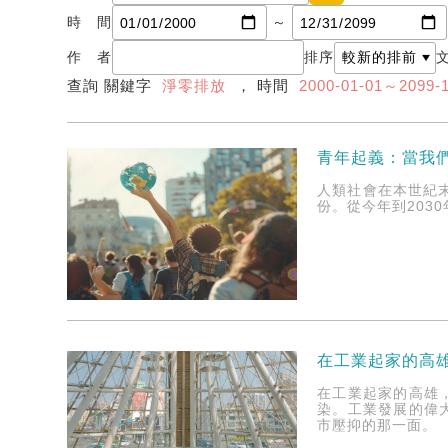
時 間
～
作 者
排序
查詢 關鍵字
淨零排放
， 時間
2000-01-01～2099-
青年起義：當我們
人類社會在本世紀
份。從今年到203
在工業起家的高
在工業起家的高雄
染。工業發展的偉
市壓抑的那一面。