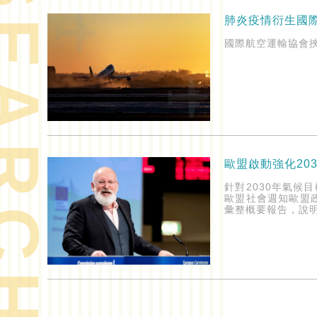
ARCH
肺炎疫情衍生國際航
國際航空運輸協會
歐盟啟動強化20
針對2030年氣候目
歐盟社會週知歐盟
彙整概要報告，說