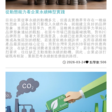
從動態能力看企業永續轉型實踐
目前企業從事永續的動機多元，但過去實務界常存在一種線
性思維：認為企業只要投入永續作為，就能建立良好的品牌
形象，進而提升競爭力。然而，這種將永續與競爭力單純以
品牌形象連結的觀點，在當今市場已面臨嚴峻挑戰。對B2C
品牌而言，隨著大眾意識普及，永續已從差異化的加分項逐
漸成為無區別的標配。若過度依賴永續訴求，反而容易模糊
產品最原始的核心定位；而對台灣常見的B2B零組件供應商
來說，在缺乏終端消費者直接壓力的情況下，若非客戶端強
烈要求，往往缺乏主動推動永續的動機。因此，企業必須打
破既有框架，重新思考永續創造價值的路徑。
2026-03-24
點擊數:506