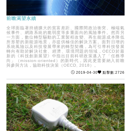
前瞻渴望永續
全球面臨著持續擴大的貧富差距、國際間政治衝突、極端氣
候事件、網路系統的脆弱度等多重面向的風險事件。然而另
一方面，數位轉型驅動的工業製程改變、再生能源成本降低
所形塑的新能源地景，亦提供極佳的解決方案。面對日增的
系統風險以及科技發展帶來的轉型契機，為可引導科技發展
轉向有助於解決社會、經濟、環境問題的領域，OECD於最
新的《科技創新展望》中指出目前科研政策邁入了「任務導
向」（mission-oriented）的新時代，因此更需要納入前瞻
與參與方法，協助科技決策（OECD, 2018）。
2019-04-30
點擊數:2726