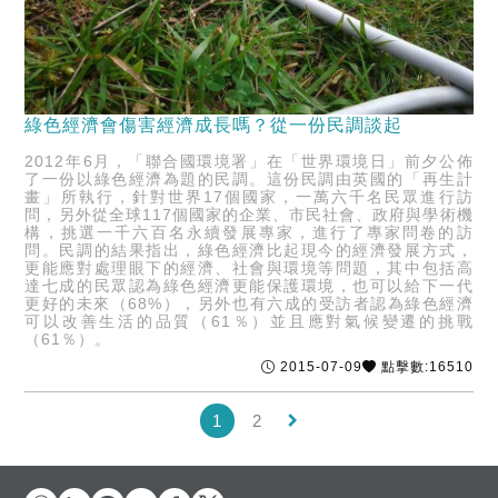
綠色經濟會傷害經濟成長嗎？從一份民調談起
2012年6月，「聯合國環境署」在「世界環境日」前夕公佈
了一份以綠色經濟為題的民調。這份民調由英國的「再生計
畫」所執行，針對世界17個國家，一萬六千名民眾進行訪
問，另外從全球117個國家的企業、市民社會、政府與學術機
構，挑選一千六百名永續發展專家，進行了專家問卷的訪
問。民調的結果指出，綠色經濟比起現今的經濟發展方式，
更能應對處理眼下的經濟、社會與環境等問題，其中包括高
達七成的民眾認為綠色經濟更能保護環境，也可以給下一代
更好的未來（68%），另外也有六成的受訪者認為綠色經濟
可以改善生活的品質（61％）並且應對氣候變遷的挑戰
（61％）。
2015-07-09
點擊數:16510
keyboard_arrow_right
1
2