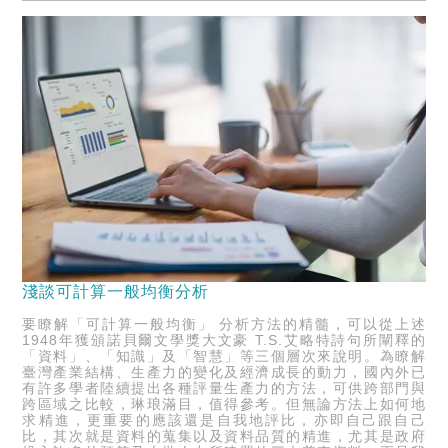
淺談可計算一般均衡分析
要瞭解「可計算一般均衡」 分析方法的精髓，可以從上述
1948年獲頒諾貝爾文學獎大文豪 T.S.艾略特詩句所闡釋的
「資料」、「知識」及「智慧」等三個層次來說明。為瞭解
臺灣產業結構、生產力的變化及經濟成長的動力，國內外已
有許多學者陸續提出各種評量生產力的方法，可供跨部門與
跨區域之比較，琳琅滿目，值得參考。但無論方法上如何地
求精進，更重要的應該還是自我地評比，亦即自己跟自己
比，其次就是資料的蒐集以及資料品質的精進，尤其是政府