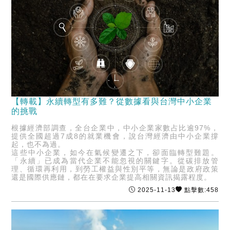
【轉載】永續轉型有多難？從數據看與台灣中小企業
的挑戰
根據經濟部調查，全台企業中，中小企業家數占比逾97%，
提供全國超過7成8的就業機會，說台灣經濟由中小企業撐
起，也不為過。
這些中小企業，如今在氣候變遷之下，卻面臨轉型難題。
「永續」已成為當代企業不能忽視的關鍵字。從碳排放管
理、循環再利用，到勞工權益與性別平等，無論是政府政策
還是國際供應鏈，都在在要求企業提高相關資訊揭露程度。
2025-11-13
點擊數:458