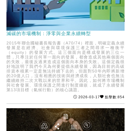
減碳的市場機制：淨零與企業永續轉型
2015年聯合國秘書長報告書（A70/74）裡面，明確定義永續
發展是在經濟、社會與環境保護三者之間尋求一種衡平
（equity）的發展方式。這三個面向是構成發展的三位一
體，只專注於任何單一面向的發展，都會造成其他兩個面向
的失敗，最後反過來造成這個面向本身的失敗。這個定義很
好地說明了我們今天為何要提倡永續發展，因為目前的高碳
排資本積累一定是無法持續下去的，但面對50年內即將新增
的20億人口，沒有相應的技術與經濟成長，人類社會也無法
繼續維持二次大戰以來的世界和平。因此，如何將市場機制
與社會發展、環境保護之間進行制度鑲嵌，就成了永續發展
第13項目標（氣候行動）的核心議題。
2026-03-17
點擊數:854