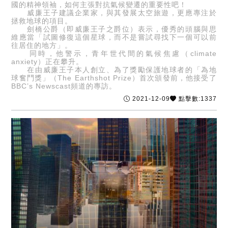
國的精神領袖，如何主張對抗氣候變遷的重要性吧！
威廉王子建議企業家，與其發展太空旅遊，更應專注於
拯救地球的項目。
劍橋公爵（即威廉王子之爵位）表示，優秀的頭腦與思
維應當「試圖修復這個星球，而不是嘗試尋找下一個可以前
往居住的地方」。
同時，他警示，青年世代間的氣候焦慮（climate
anxiety）正在攀升。
在由威廉王子本人創立、為了獎勵保護地球者的「為地
球奮鬥獎」（The Earthshot Prize）首次頒發前，他接受了
BBC’s Newscast頻道的專訪。
2021-12-09
點擊數:1337