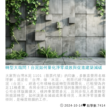
轉型大哉問！台泥如何量化淨零成效與促進建築減碳
大家對台灣水泥 1101（股票代號）的印象，多數直覺用名稱
理解，就是在「台灣」做「水泥」。然而已經78歲的台灣水
泥（台泥），經過七年積極低碳轉型與國際化，已蛻變為跨
足11種產業、布局全球13個跨國市場的集團控股公司。隨著
公司全球版圖擴大，橫跨事業體多元，且同步投入產業轉型
與能源轉型，如何讓過去減碳成果看得見，未來淨零規畫看
得到，是極度燒腦的工作。
2024-10-14
點擊數:7414