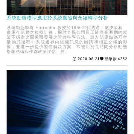
系統動態模型應用於系統風險與永續轉型分析
系統動態學為 Forrester 教授於1950年代透過工廠決策和工
廠庫存流動之模擬計算，探討奇異公司員工於商業週期內就
業不穩定之因素而發展之管理科學方法。該方法優點為可考
量動態過程中系統邊界內組織訊息的回饋和相互交織的影
響，並進一步提供整體解決方案，常被用於長時間分析動態
複雜結構和作為政策評估工具。
2020-08-21
點擊數:4252