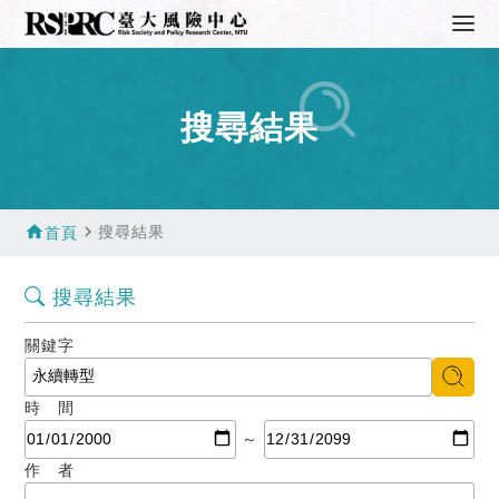
搜尋結果
home
navigate_next
搜尋結果
首頁
搜尋結果
關鍵字
時 間
～
作 者