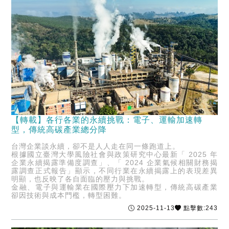
【轉載】各行各業的永續挑戰：電子、運輸加速轉
型，傳統高碳產業總分降
台灣企業談永續，卻不是人人走在同一條跑道上。
根據國立臺灣大學風險社會與政策研究中心最新「 2025 年
企業永續揭露準備度調查」、「 2024 企業氣候相關財務揭
露調查正式報告」顯示，不同行業在永續揭露上的表現差異
明顯，也反映了各自面臨的壓力與挑戰。
金融、電子與運輸業在國際壓力下加速轉型，傳統高碳產業
卻因技術與成本門檻，轉型困難。
2025-11-13
點擊數:243