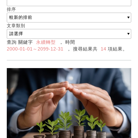
排序
文章類別
查詢 關鍵字
永續轉型
， 時間
2000-01-01～2099-12-31
， 搜尋結果共
14
項結果。