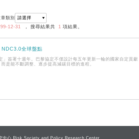
文章類別
99-12-31
， 搜尋結果共
1
項結果。
NDC3.0全球盤點
黎協定」簽署十週年。巴黎協定不僅設計每五年更新一輪的國家自定貢
，而是能不斷調整、逐步提高減碳目標的進程。
 Society and Policy Research Center,