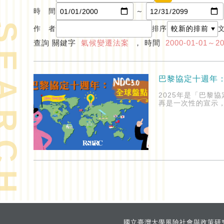
時 間
～
EARCH
作 者
排序
查詢 關鍵字
氣候變遷法案
， 時間
2000-01-01～20
巴黎協定十週年：
2025年是「巴
再是一次性的宣示
國立臺灣大學風險社會與政策研究中心 Risk