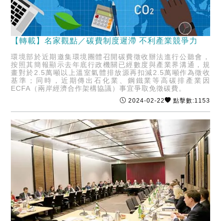
【轉載】名家觀點／碳費制度遲滯 不利產業競爭力
環境部於近期邀集環境團體召開碳費徵收辦法進行公聽會，
按照其簡報顯示去年底行政機關已經數度與產業界溝通，規
畫對於2.5萬噸以上溫室氣體排放源再扣減2.5萬噸作為徵收
基準；同時，近期傳出石化業、鋼鐵業等高碳排產業因
ECFA（兩岸經濟合作架構協議）事宜爭取免徵碳費。
2024-02-22
點擊數:1153