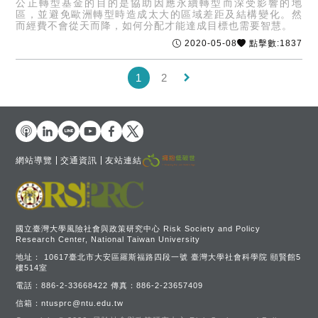
公正轉型基金的目的是協助因應永續轉型而深受影響的地
區，並避免歐洲轉型時造成太大的區域差距及結構變化。然
而經費不會從天而降，如何分配才能達成目標也需要智慧。
2020-05-08
點擊數:1837
keyboard_arrow_right
1
2
網站導覽
交通資訊
友站連結
國立臺灣大學風險社會與政策研究中心 Risk Society and Policy
Research Center, National Taiwan University
地址：
10617臺北市大安區羅斯福路四段一號 臺灣大學社會科學院 頤賢館5
樓514室
電話：
886-2-33668422
傳真：
886-2-23657409
信箱：
ntusprc@ntu.edu.tw