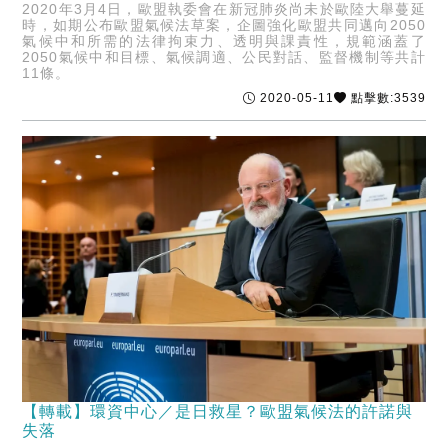
2020年3月4日，歐盟執委會在新冠肺炎尚未於歐陸大舉蔓延
時，如期公布歐盟氣候法草案，企圖強化歐盟共同邁向2050
氣候中和所需的法律拘束力、透明與課責性，規範涵蓋了
2050氣候中和目標、氣候調適、公民對話、監督機制等共計
11條。
2020-05-11
點擊數:3539
【轉載】環資中心／是日救星？歐盟氣候法的許諾與
失落