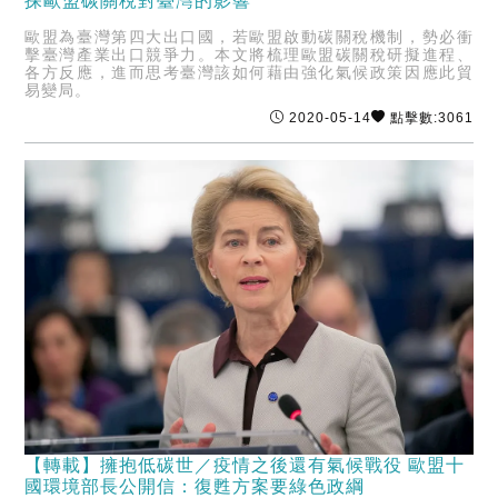
探歐盟碳關稅對臺灣的影響
歐盟為臺灣第四大出口國，若歐盟啟動碳關稅機制，勢必衝
擊臺灣產業出口競爭力。本文將梳理歐盟碳關稅研擬進程、
各方反應，進而思考臺灣該如何藉由強化氣候政策因應此貿
易變局。
2020-05-14
點擊數:3061
【轉載】擁抱低碳世／疫情之後還有氣候戰役 歐盟十
國環境部長公開信：復甦方案要綠色政綱