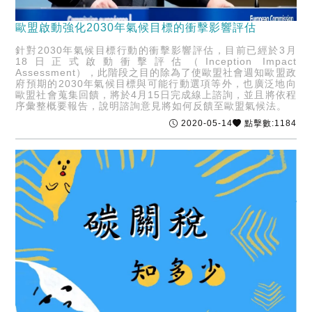
歐盟啟動強化2030年氣候目標的衝擊影響評估
針對2030年氣候目標行動的衝擊影響評估，目前已經於3月
18日正式啟動衝擊評估（Inception Impact
Assessment），此階段之目的除為了使歐盟社會週知歐盟政
府預期的2030年氣候目標與可能行動選項等外，也廣泛地向
歐盟社會蒐集回饋，將於4月15日完成線上諮詢，並且將依程
序彙整概要報告，說明諮詢意見將如何反饋至歐盟氣候法。
2020-05-14
點擊數:1184