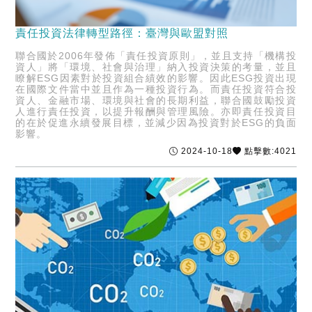
責任投資法律轉型路徑：臺灣與歐盟對照
聯合國於2006年發佈「責任投資原則」，並且支持「機構投
資人」將「環境、社會與治理」納入投資決策的考量，並且
瞭解ESG因素對於投資組合績效的影響。因此ESG投資出現
在國際文件當中並且作為一種投資行為。而責任投資符合投
資人、金融市場、環境與社會的長期利益，聯合國鼓勵投資
人進行責任投資，以提升報酬與管理風險。亦即責任投資目
的在於促進永續發展目標，並減少因為投資對於ESG的負面
影響。
2024-10-18
點擊數:4021