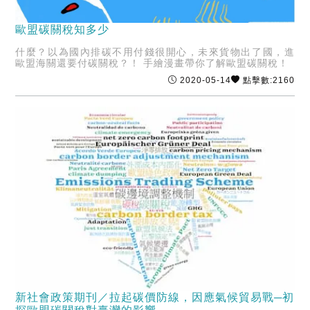
歐盟碳關稅知多少
什麼？以為國內排碳不用付錢很開心，未來貨物出了國，進
歐盟海關還要付碳關稅？！ 手繪漫畫帶你了解歐盟碳關稅！
2020-05-14
點擊數:2160
新社會政策期刊／拉起碳價防線，因應氣候貿易戰─初