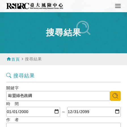
搜尋結果
home
navigate_next
搜尋結果
首頁
搜尋結果
關鍵字
時 間
～
作 者