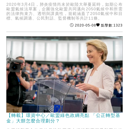
2020年3月4日，肺炎疫情尚未於歐陸大舉蔓延時，如期公布
歐盟氣候法草案，企圖強化歐盟共同邁向2050氣候中和所需
的法律拘束力、透明與課責性，規範涵蓋了2050氣候中和目
標、氣候調適、公民對話、監督機制等共計11條。
2020-05-08
點擊數:1323
【轉載】環資中心／歐盟綠色政綱亮點 「公正轉型基
金」大餅怎麼合理劃分？