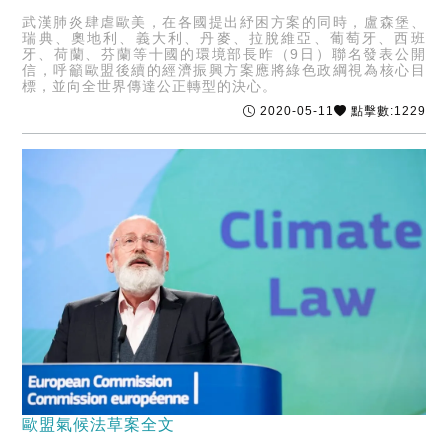
武漢肺炎肆虐歐美，在各國提出紓困方案的同時，盧森堡、
瑞典、奧地利、義大利、丹麥、拉脫維亞、葡萄牙、西班
牙、荷蘭、芬蘭等十國的環境部長昨（9日）聯名發表公開
信，呼籲歐盟後續的經濟振興方案應將綠色政綱視為核心目
標，並向全世界傳達公正轉型的決心。
2020-05-11
點擊數:1229
歐盟氣候法草案全文