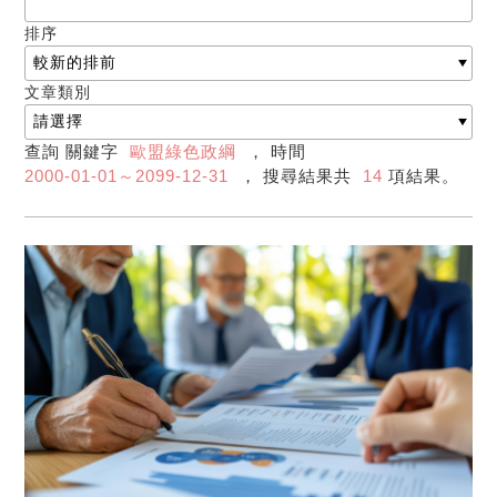
排序
文章類別
查詢 關鍵字
歐盟綠色政綱
， 時間
2000-01-01～2099-12-31
， 搜尋結果共
14
項結果。