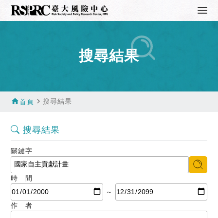
搜尋結果
home
navigate_next
搜尋結果
首頁
搜尋結果
關鍵字
時 間
～
作 者