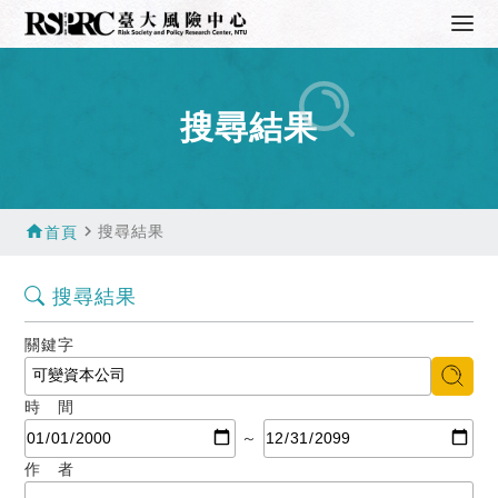
搜尋結果
home
navigate_next
搜尋結果
首頁
搜尋結果
關鍵字
時 間
～
作 者