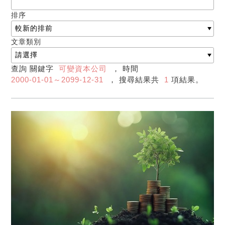
排序
文章類別
查詢 關鍵字
可變資本公司
， 時間
2000-01-01～2099-12-31
， 搜尋結果共
1
項結果。