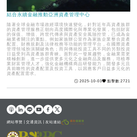
結合永續金融推動亞洲資產管理中心
隨著全球金融市場政經環境快速變化，針對近年高資產族群
的資產管理服務正朝向高度國際化與專業化發展，包括財富
的保值、增值、跨世代傳承與資產安全風險控管，已成為金
融業者關注的重點。例如家族辦公室作為家族企業整合資產
配置、財務規劃及法律稅務等功能的管理平台，在國際資產
管理領域扮演關鍵角色；而與傳統投資工具不同的另類投資
日益受到高資產族群青睞。面對此一發展趨勢，金融業需更
積極創新，進一步提供更多元化之金融商品及服務，培植專
業財富管理人才，強化金融機構商品研發能力，開發多元且
具前瞻性的資產配置及投資工具，以因應客戶日益多元化的
資產配置需求。
2025-10-03
點擊數:2721
網站導覽
交通資訊
友站連結