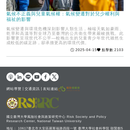
氣候不正義與兒童氣候權：氣候變遷對於兒少權利與
福祉的影響
氣候變遷與環境危機深刻影響人類生活，極端天氣如豪雨、
乾旱和高溫等對全球乃至臺灣的公共衛生帶來嚴峻挑戰。此
影響更呈現世代不公平—較晚出生的兒童青少年世代雖然生
成較低的碳足跡，卻承擔更高的環境代價。
2025-04-15
點擊數:2103
網站導覽
交通資訊
友站連結
國立臺灣大學風險社會與政策研究中心 Risk Society and Policy
Research Center, National Taiwan University
地址：
10617臺北市大安區羅斯福路四段一號 臺灣大學社會科學院 頤賢館5