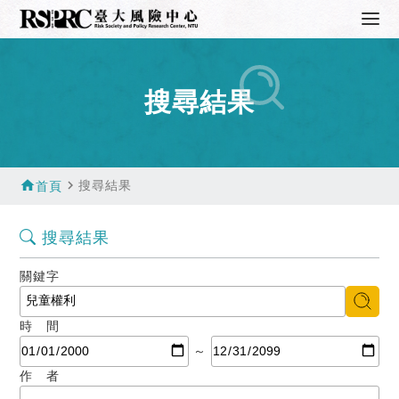
搜尋結果
home
navigate_next
搜尋結果
首頁
搜尋結果
關鍵字
時 間
～
作 者