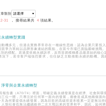
文章類別
12-31
， 搜尋結果共
4
項結果。
業永續轉型實踐
的動機多元，但過去實務界常存在一種線性思維：認為企業只要投
與競爭力單純以品牌形象連結的觀點，在當今市場已面臨嚴峻挑戰。
區別的標配。若過度依賴永續訴求，反而容易模糊產品最原始的核心定
情況下，若非客戶端強烈要求，往往缺乏主動推動永續的動機。因
：淨零與企業永續轉型
書長報告書（A70/74）裡面，明確定義永續發展是在經濟、社會與環
的三位一體，只專注於任何單一面向的發展，都會造成其他兩個面
今天為何要提倡永續發展，因為目前的高碳排資本積累一定是無法持續
，人類社會也無法繼續維持二次大戰以來的世界和平。因此，如何