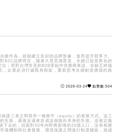
入永續作為，就能建立良好的品牌形象，進而提升競爭力。
對B2C品牌而言，隨著大眾意識普及，永續已從差異化的
位；而對台灣常見的B2B零組件供應商來說，在缺乏終端
此，企業必須打破既有框架，重新思考永續創造價值的路
2026-03-24
點擊數:504
境保護三者之間尋求一種衡平（equity）的發展方式。這三
向的失敗，最後反過來造成這個面向本身的失敗。這個定義
下去的，但面對50年內即將新增的20億人口，沒有相應
將市場機制與社會發展、環境保護之間進行制度鑲嵌，就成