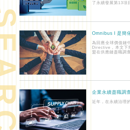
了永續發展第13項
ARCH
Omnibus I
為回應全球價值鏈中日益
Directive
盟在供應鏈盡職調
企業永續盡職調
近年，在永續治理