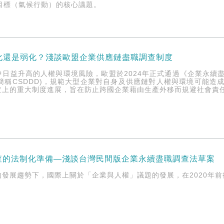
目標（氣候行動）的核心議題。
 是簡化還是弱化？淺談歐盟企業供應鏈盡職調查制度
升高的人權與環境風險，歐盟於2024年正式通過《企業永續盡職調查指令》(Corp
，本文下簡稱CSDDD)，規範大型企業對自身及供應鏈對人權與環境可
查上的重大制度進展，旨在防止跨國企業藉由生產外移而規避社會責
查的法制化準備—淺談台灣民間版企業永續盡職調查法草案
的發展趨勢下，國際上關於「企業與人權」議題的發展，在2020年