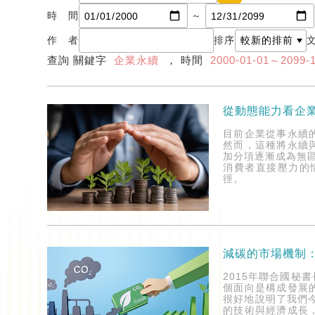
時 間
～
作 者
排序
查詢 關鍵字
企業永續
， 時間
2000-01-01～2099-
從動態能力看企
目前企業從事永續
然而，這種將永續
加分項逐漸成為無
消費者直接壓力的
徑。
減碳的市場機制
2015年聯合國秘
個面向是構成發展
很好地說明了我們
的技術與經濟成長