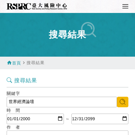
搜尋結果
home
navigate_next
搜尋結果
首頁
搜尋結果
關鍵字
時 間
～
作 者