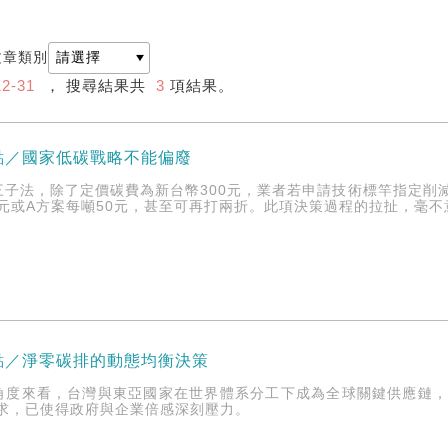
文章類別
12-31
， 搜尋結果共
3
項結果。
點／國家低碳戰略不能偏廢
三子法，除了定價碳費為新台幣300元，業者若申請技術標竿指定削
0元或A方案每噸50元，甚至可再打兩折。此項決策過程的拉扯，毫
點／淨零碳排的動態均衡決策
角度來看，台灣與東亞國家在世界體系分工下成為全球關鍵供應鏈
要求，已使得政府與企業倍感深刻壓力。