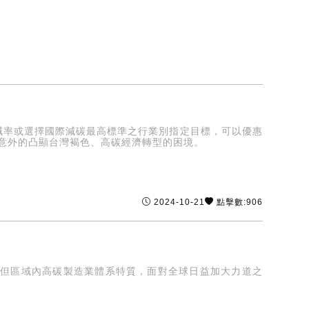
減率或選擇國際減碳最高標準之行業別指定目標，可以優惠
不意外的凸顯台灣褐色、高碳經濟轉型的困境。
2024-10-21
點擊數:906
，但區域內高碳製造業體系特質，面對全球日益加大力道之