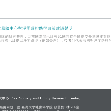
大風險中心對淨零碳排路徑政策建議聲明
團隊的研究整理，目前國際間已經有51國向聯合國提交長期減排策略
為該國已經提出淨零路徑（例如臺灣），後者則代表該國對淨零路徑
 Society and Policy Research Center,
斯福路四段一號 臺灣大學社會科學院 頤賢館5樓514室