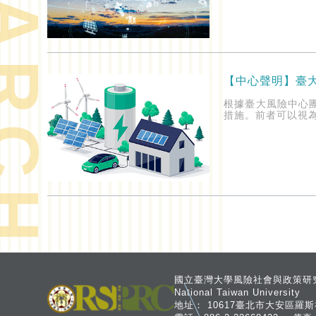
ARCH
【中心聲明】臺
根據臺大風險中心
措施。前者可以視
國立臺灣大學風險社會與政策研究中心 Risk
National Taiwan University
地址：
10617臺北市大安區羅