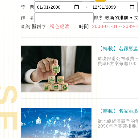
時 間
～
作 者
排序
查詢 關鍵字
褐色經濟
， 時間
2000-01-01～2099-
【轉載】名家觀
環境部甫公布碳費
費率B方案每噸10
【轉載】名家觀
從地緣經濟競爭的
2050年淨零碳排