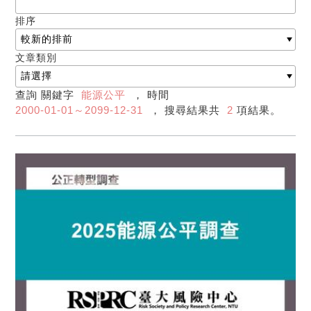
排序
文章類別
查詢 關鍵字
能源公平
， 時間
2000-01-01～2099-12-31
， 搜尋結果共
2
項結果。