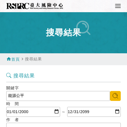
搜尋結果
home
navigate_next
搜尋結果
首頁
搜尋結果
關鍵字
時 間
～
作 者