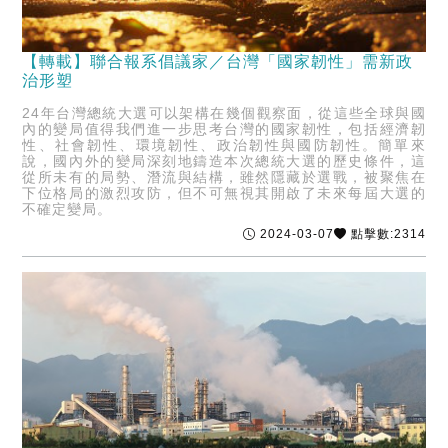
【轉載】聯合報系倡議家／台灣「國家韌性」需新政
治形塑
24年台灣總統大選可以架構在幾個觀察面，從這些全球與國
內的變局值得我們進一步思考台灣的國家韌性，包括經濟韌
性、社會韌性、環境韌性、政治韌性與國防韌性。簡單來
說，國內外的變局深刻地鑄造本次總統大選的歷史條件，這
從所未有的局勢、潛流與結構，雖然隱藏於選戰，被聚焦在
下位格局的激烈攻防，但不可無視其開啟了未來每屆大選的
不確定變局。
2024-03-07
點擊數:2314