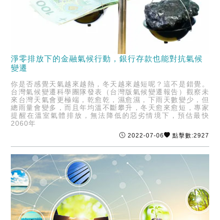
淨零排放下的金融氣候行動，銀行存款也能對抗氣候
變遷
你是否感覺天氣越來越熱，冬天越來越短呢？這不是錯覺。
台灣氣候變遷科學團隊發表（台灣版氣候變遷報告）觀察未
來台灣天氣會更極端，乾愈乾，濕愈濕，下雨天數變少，但
總雨量會變多，而且年均溫不斷攀升，冬天愈來愈短，專家
提醒在溫室氣體排放，無法降低的惡劣情境下，預估最快
2060年
2022-07-06
點擊數:2927