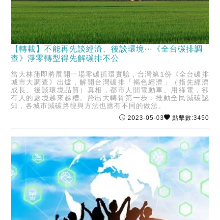
【轉載】不能再先談經濟、後談環境⋯《全台碳排調
查》淨零轉型得先解碳排不公
當大林蒲即將展開一場零碳循環實驗，台灣第1份《全台碳排
城市大調查》出爐，解開台灣碳排「褐色經濟」（指先經濟
成長、後談環境品質）真相，都市人開電動車、用綠電，卻
有人的處境越來越糟。跨出大轉骨第一步：推動全民減碳認
知，各城市減碳路徑與方法也應有不同的做法。
2023-05-03
點擊數:3450