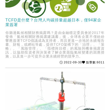
TCFD是什麼？台灣人均碳排量超越日本，僅94家企
業簽署
你聽過氣候相關財務揭露嗎？是由金融穩定委員會於2017年
發佈「氣候相關財務揭露建議書」後，全球各企業不僅紛紛
響應簽署TCFD倡議成為支持者，而且更進一步地於永續報告
書、財報，或網站等處，提供TCFD架構下的「治理」、「策
略」、「風險管理」、「指標與目標」的風險與機會揭露資
訊，以協助投資者與決策者了解企業面臨氣候變遷的因應措
施，以及進一步可提升企業永續經營的競爭力。
2022-09-30
點擊數:6011