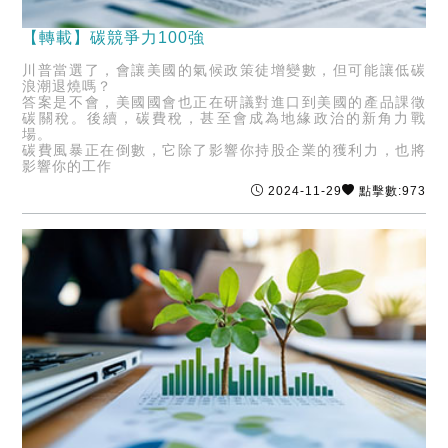
【轉載】碳競爭力100強
川普當選了，會讓美國的氣候政策徒增變數，但可能讓低碳
浪潮退燒嗎？
答案是不會，美國國會也正在研議對進口到美國的產品課徵
碳關稅。後續，碳費稅，甚至會成為地緣政治的新角力戰
場。
碳費風暴正在倒數，它除了影響你持股企業的獲利力，也將
影響你的工作
2024-11-29
點擊數:973