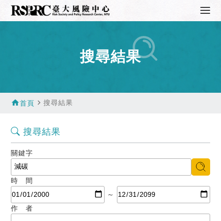
搜尋結果
home
navigate_next
搜尋結果
首頁
搜尋結果
關鍵字
時 間
～
作 者