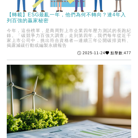
【轉載】ESG最亂一年，他們為何不轉向？連4年入
列百強的贏家秘密
今年，這份榜單，是商周對上市企業四年壓力測試的長跑紀
錄。「碳競爭力百強大調查」走到第四年，我們每年從近千
家上市公司中，挑出符合資格者—連續三年公開碳排資料、
揭露減碳行動或編製永續報告
2025-11-24
點擊數:477