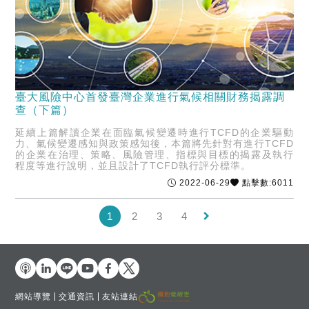
臺大風險中心首發臺灣企業進行氣候相關財務揭露調
查（下篇）
延續上篇解讀企業在面臨氣候變遷時進行TCFD的企業驅動
力、氣候變遷感知與政策感知後，本篇將先針對有進行TCFD
的企業在治理、策略、風險管理、指標與目標的揭露及執行
程度等進行說明，並且設計了TCFD執行評分標準。
2022-06-29
點擊數:6011
keyboard_arrow_right
1
2
3
4
網站導覽
交通資訊
友站連結