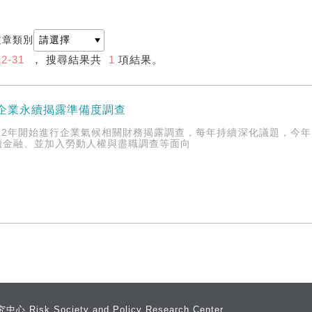
文章類別
12-31
， 搜尋結果共
1
項結果。
5企業永續揭露準備度調查
22年開始進行企業氣候相關財務揭露調查，每年持續深化議題，今年
續金融、並加入勞動人權與盡職調查等面向
 Society and Policy Research Center,