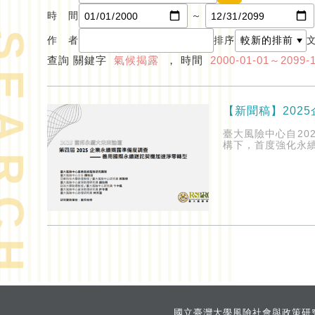
時 間
～
EARCH
作 者
排序
查詢 關鍵字
氣候揭露
， 時間
2000-01-01～2099-
【新聞稿】202
臺大風險中心自20
構下，首度強化永
國立臺灣大學風險社會與政策研究中心 Risk