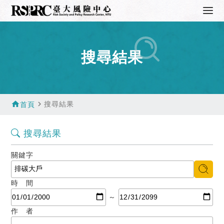
搜尋結果
home
navigate_next
搜尋結果
首頁
搜尋結果
關鍵字
時 間
～
作 者