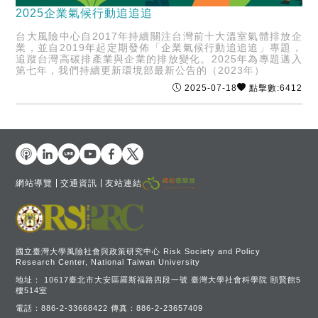
2025企業氣候行動追追追
台大風險中心自2017年持續關注台灣前十大溫室氣體排放企
業，並自2019年起定期發佈「企業氣候行動追追追」專題，
追蹤台灣高碳排產業與企業的排放變化。2025年為專題邁入
第七年，我們持續更新環境部最新公告的（2023年）
2025-07-18
點擊數:6412
網站導覽
交通資訊
友站連結
國立臺灣大學風險社會與政策研究中心 Risk Society and Policy
Research Center, National Taiwan University
地址：
10617臺北市大安區羅斯福路四段一號 臺灣大學社會科學院 頤賢館5
樓514室
電話：
886-2-33668422
傳真：
886-2-23657409