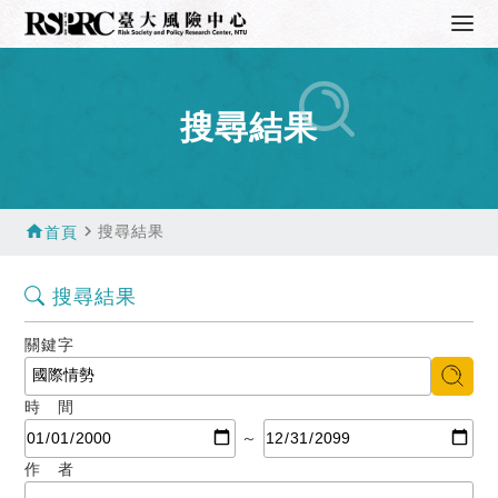
搜尋結果
home
navigate_next
搜尋結果
首頁
搜尋結果
關鍵字
時 間
～
作 者