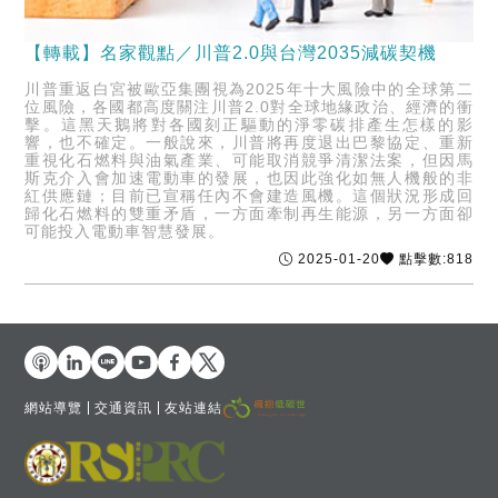
【轉載】名家觀點／川普2.0與台灣2035減碳契機
川普重返白宮被歐亞集團視為2025年十大風險中的全球第二
位風險，各國都高度關注川普2.0對全球地緣政治、經濟的衝
擊。這黑天鵝將對各國刻正驅動的淨零碳排產生怎樣的影
響，也不確定。一般說來，川普將再度退出巴黎協定、重新
重視化石燃料與油氣產業、可能取消競爭清潔法案，但因馬
斯克介入會加速電動車的發展，也因此強化如無人機般的非
紅供應鏈；目前已宣稱任內不會建造風機。這個狀況形成回
歸化石燃料的雙重矛盾，一方面牽制再生能源，另一方面卻
可能投入電動車智慧發展。
2025-01-20
點擊數:818
網站導覽
交通資訊
友站連結