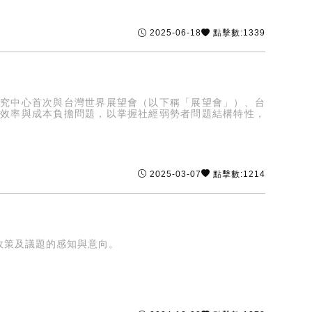
2025-06-18
點擊數:1339
研究中心首次與台灣世界展望會（以下稱「展望會」）、台
源效率與成本負擔問題，以掌握社經弱勢者問題結構特性，
2025-03-07
點擊數:1214
政策及議題的感知與意向。