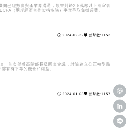
關已經數度與產業界溝通，規畫對於2.5萬噸以上溫室氣
ECFA（兩岸經濟合作架構協議）事宜爭取免徵碳費。
2024-02-22
點擊數:1153
28）首次舉辦高階部長級圓桌會議，討論建立公正轉型路
中都有有平等的機會和權益。
2024-01-03
點擊數:1157