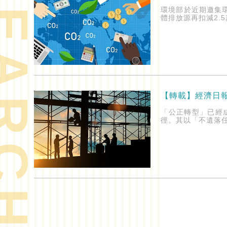
ARCH
環境部於近期邀集
體排放源再扣減2.
【轉載】經濟日
「公正轉型」已經
徑。其以「不遺落