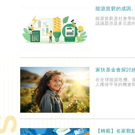
能源貧窮的成因
能源貧窮是社會學
該議題涉及多元面
家扶基金會探討
在全球能源危機、
人獲得平等的機會
【轉載】名家觀