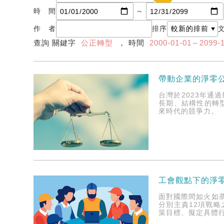
時 間
～
作 者
排序
查詢 關鍵字
公正轉型
， 時間
2000-01-01～2099-
帶動企業的淨零
台灣於2023年
長期、結構性的轉
來時代的競爭力。
工會觀點下的淨
面對國際間如火如荼
分別主責12項戰
策目標、擬定具體