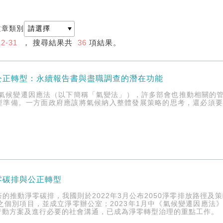
文章類別
12-31
， 搜尋結果共
36
項結果。
公正轉型：永續報告書與盡職調查的潛在功能
通過氣候變遷因應法（以下簡稱「氣變法」），許多部會也推動相關的
型準備。一方面政府應該將氣候納入整體發展策略的思考，還必須
零碳排與公正轉型
的推動淨零碳排，我國則於2022年3月公布2050淨零排放路徑及
略之個別項目，並成立淨零辦公室；2023年1月中《氣候變遷因應
行動方案及進行必要的社會溝通，已成為淨零轉型治理的重點工作。