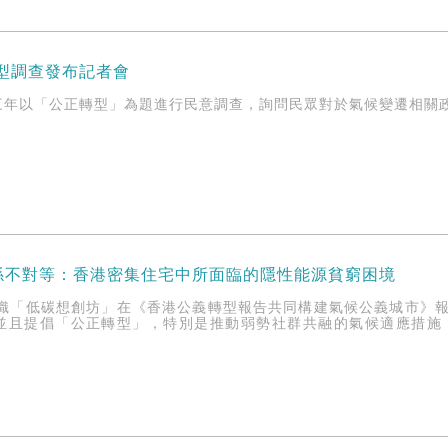
轉型調查發布記者會
三年以「公正轉型」為題進行民意調查，詢問民眾對於氣候變遷相關
係不對等：香港密集住宅中所面臨的隱性能源貧窮困境
組織「低碳想創坊」在《香港公義轉型報告共同構建氣候公義城市》
並且提倡「公正轉型」，特別是推動弱勢社群共融的氣候適應措施