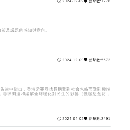
2024-12-09
點擊數:1278
政策及議題的感知與意向。
2024-12-09
點擊數:5572
報告當中指出，香港需要尋找長期受到社會忽略而受到極端
，尋求調適和緩解全球暖化對民生的影響（低碳想創坊，
2024-04-02
點擊數:2491