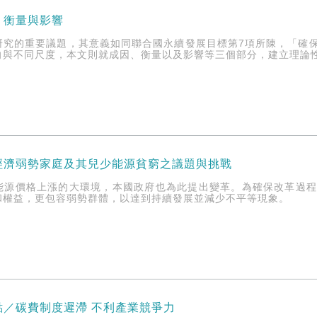
、衡量與影響
研究的重要議題，其意義如同聯合國永續發展目標第7項所陳，「確
向與不同尺度，本文則就成因、衡量以及影響等三個部分，建立理論
經濟弱勢家庭及其兒少能源貧窮之議題與挑戰
能源價格上漲的大環境，本國政府也為此提出變革。為確保改革過
和權益，更包容弱勢群體，以達到持續發展並減少不平等現象。
點／碳費制度遲滯 不利產業競爭力