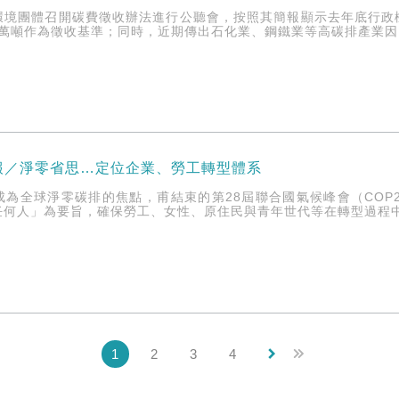
環境團體召開碳費徵收辦法進行公聽會，按照其簡報顯示去年底行政機
5萬噸作為徵收基準；同時，近期傳出石化業、鋼鐵業等高碳排產業因
報／淨零省思…定位企業、勞工轉型體系
成為全球淨零碳排的焦點，甫結束的第28屆聯合國氣候峰會（COP
任何人」為要旨，確保勞工、女性、原住民與青年世代等在轉型過程
keyboard_arrow_right
1
2
3
4