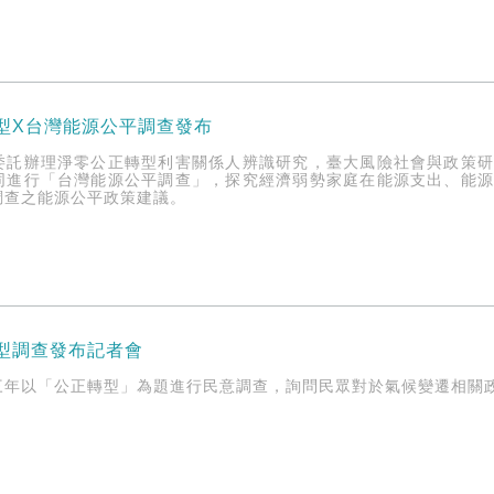
轉型X台灣能源公平調查發布
委託辦理淨零公正轉型利害關係人辨識研究，臺大風險社會與政策
同進行「台灣能源公平調查」，探究經濟弱勢家庭在能源支出、能
調查之能源公平政策建議。
轉型調查發布記者會
三年以「公正轉型」為題進行民意調查，詢問民眾對於氣候變遷相關