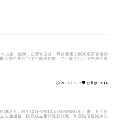
管制措施。然而，在管制之外，氣候變遷的因應還需要推動
要能帶動企業與市場的低碳轉型，才可能強化台灣在淨零未
2025-06-25
點擊數:1814
策略總說明；同年12月公布12項關鍵戰略行動計畫，各部會
法》立法通過後，政府成立相關推動組織、制定階段性減碳政