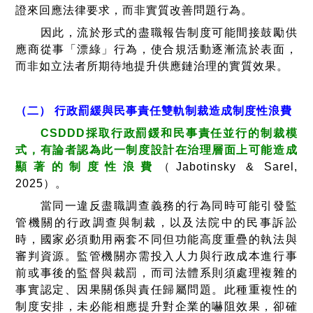
證來回應法律要求，而非實質改善問題行為。
因此，流於形式的盡職報告制度可能間接鼓勵供
應商從事「漂綠」行為，使合規活動逐漸流於表面，
而非如立法者所期待地提升供應鏈治理的實質效果。
（二） 行政罰緩與民事責任雙軌制裁造成制度性浪費
CSDDD採取行政罰鍰和民事責任並行的制裁模
式，有論者認為此一制度設計在治理層面上可能造成
顯著的制度性浪費
（Jabotinsky & Sarel,
2025）。
當同一違反盡職調查義務的行為同時可能引發監
管機關的行政調查與制裁，以及法院中的民事訴訟
時，國家必須動用兩套不同但功能高度重疊的執法與
審判資源。監管機關亦需投入人力與行政成本進行事
前或事後的監督與裁罰，而司法體系則須處理複雜的
事實認定、因果關係與責任歸屬問題。此種重複性的
制度安排，未必能相應提升對企業的嚇阻效果，卻確