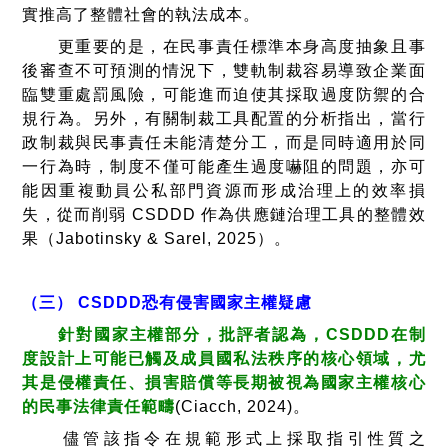
實推高了整體社會的執法成本。
更重要的是，在民事責任標準本身高度抽象且事
後審查不可預測的情況下，雙軌制裁容易導致企業面
臨雙重處罰風險，可能進而迫使其採取過度防禦的合
規行為。另外，有關制裁工具配置的分析指出，當行
政制裁與民事責任未能清楚分工，而是同時適用於同
一行為時，制度不僅可能產生過度嚇阻的問題，亦可
能因重複動員公私部門資源而形成治理上的效率損
失，從而削弱 CSDDD 作為供應鏈治理工具的整體效
果（Jabotinsky & Sarel, 2025）。
（三） CSDDD恐有侵害國家主權疑慮
針對國家主權部分，批評者認為，CSDDD在制
度設計上可能已觸及成員國私法秩序的核心領域，尤
其是侵權責任、損害賠償等長期被視為國家主權核心
的民事法律責任範疇
(Ciacch, 2024)。
儘管該指令在規範形式上採取指引性質之