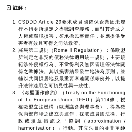
註解：
CSDDD Article 29要求成員國確保企業因未履
行本指令所規定之盡職調查義務，而對其造成之
人權或環境損害，須承擔民事責任，並應提供受
害者有效且可得之司法救濟。
羅馬第二規則（Rome II Regulation）：係歐盟
所制定之非契約債務法律適用統一規則，主要規
範涉外侵權行為、不當得利及無因管理等法律關
係之準據法。其以損害結果發生地法為原則，並
輔以共同慣居地及最重要牽連關係等例外，以提
升法律適用之可預見性與一致性。
《歐盟運作條約》（Treaty on the Functioning
of the European Union, TFEU）第114條，授
權歐盟立法機構（歐洲議會與理事會），得為確
保內部市場之建立與運作，採取成員國法律、行
政或規章措施之「協調（approximation /
harmonisation）」行動。其立法目的並非單純