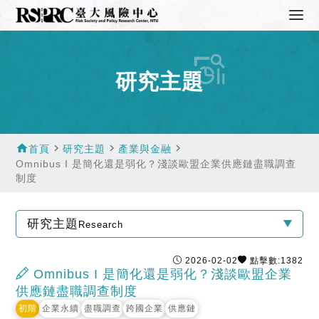
研究主題
home
navigate_next
navigate_next
navigate_next
首頁
研究主題
產業與金融
Omnibus I 是簡化還是弱化？淺談歐盟企業供應鏈盡職調查
制度
研究主題
Research
2026-02-02
點擊數:1382
Omnibus I 是簡化還是弱化？淺談歐盟企業
供應鏈盡職調查制度
初階
企業永續
盡職調查
跨國企業
供應鏈