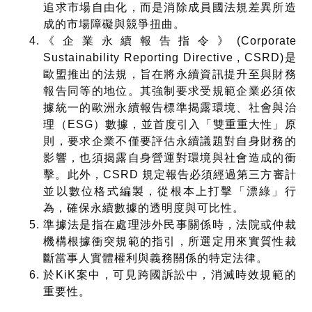
追求市場自由化，而是消除成員國法規差異所造
成的市場障礙與競爭扭曲。
《企業永續報告指令》(Corporate
Sustainability Reporting Directive , CSRD)是
歐盟推出的法規，旨在將永續資訊提升至與財務
報告同等的地位。其強制要求受規範企業必須依
據統一的歐洲永續報告標準揭露環境、社會與治
理（ESG）數據，並首度引入「雙重重大性」原
則，要求企業不僅要評估永續議題對自身財務的
影響，也須揭露自身營運對環境與社會造成的衝
擊。此外，CSRD 規定報告必須經過第三方審計
並以數位格式編製，從根本上打擊「漂綠」行
為，確保永續數據的透明度與可比性。
準據法是指在處理涉外民事關係時，法院或仲裁
機構根據衝突規範的指引，所選定用來實質性裁
斷當事人實體權利與義務關係的特定法律。
於KiK案中，可見跨國訴訟中，消滅時效規範的
重要性。