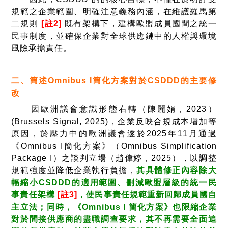
規範之企業範圍、明確注意義務內涵，在維護羅馬第
二規則
[註2]
既有架構下，建構歐盟成員國間之統一
民事制度，並確保企業對全球供應鏈中的人權與環境
風險承擔責任。
二、簡述Omnibus I簡化方案對於CSDDD的主要修
改
因歐洲議會意識形態右轉（陳麗娟，2023）
(Brussels Signal, 2025)，企業反映合規成本增加等
原因，於壓力中的歐洲議會遂於2025年11月通過
《Omnibus I簡化方案》（Omnibus Simplification
Package I）之談判立場（趙偉婷，2025），以調整
規範強度並降低企業執行負擔，
其具體修正內容除大
幅縮小CSDDD的適用範圍、刪減歐盟層級的統一民
事責任架構
[註3]
，使民事責任規範重新回歸成員國自
主立法；同時，《Omnibus I 簡化方案》也限縮企業
對於間接供應商的盡職調查要求，其不再需要全面追