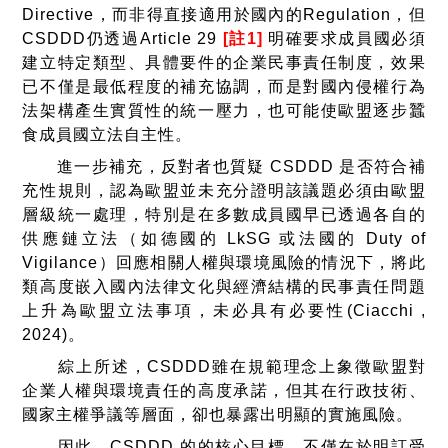
Directive，而非得直接適用於國內的Regulation，但
CSDDD仍透過Article 29
[註1]
明確要求成員國必須
建立特定類型、具體要件的企業民事責任制度，效果
已不僅是最低程度的補充協調，而是對國內侵權行為
法架構產生實質性的統一壓力，也可能使歐盟逐步蠶
食成員國立法自主性。
進一步補充，反對者也質疑 CSDDD 是否符合補
充性規則，認為歐盟並未充分證明該議題必須由歐盟
層級統一處理，特別是在多數成員國早已透過各自的
供應鏈立法（如德國的 LkSG 或法國的 Duty of
Vigilance）回應相關人權與環境風險的情況下，將此
類高度嵌入國內法律文化與經濟結構的民事責任問題
上升為歐盟立法事項，未必具有必要性(Ciacchi ,
2024)。
綜上所述，CSDDD雖在規範理念上象徵歐盟對
企業人權與環境責任的高度承諾，但其在行政技術、
國家主權爭議等層面，卻也暴露出明顯的實施風險。
因此，CSDDD 的的核心目標，不僅在於明訂受