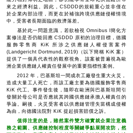
來之經濟利益。因此，CSDDD的規範重心並非僅在
於企業內部治理，而更在於補強跨境供應鏈侵權情境
中，受害者長期面臨的救濟落差。
基於此一問題意識，若欲檢視 Omnibus I簡化方
案修法是否仍能回應 CSDDD 原初的治理目標，德國
服飾零售商 KiK 所涉之供應鏈人權侵害案件
(Landgericht Dortmund, 2019)（以下簡稱 KiK 案）
提供了一個具代表性的觀察視角。該案被普遍視為歐
洲企業供應鏈人權責任發展中的重要指標性案例。
2012 年，巴基斯坦一間成衣工廠發生重大火災，
造成大量工人死亡，而該工廠主要為德國服飾零售商
KiK 代工。事件發生後，隨即在歐洲與巴基斯坦間引
發關於母公司是否應就其跨國供應鏈承擔人權責任的
爭論。嗣後，火災受害者以供應鏈管理失當構成侵權
為由，向德國法院對 KiK 提起損害賠償之訴。
值得注意的是，雖然案件雙方確實就企業注意義
務之範圍、供應鏈控制程度等關鍵爭點展開攻防，然