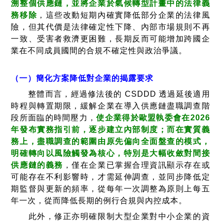
溯整個供應鏈，並將企業於氣候轉型計畫中的法律義
務移除
，這些改動短期內確實降低部分企業的法律風
險，但其代價是法律確定性下降、內部市場規則不再
一致、受害者救濟更困難，長期反而可能增加跨國企
業在不同成員國間的合規不確定性與政治爭議。
（一）簡化方案降低對企業的揭露要求
整體而言，經過修法後的 CSDDD 透過延後適用
時程與轉置期限，緩解企業在導入供應鏈盡職調查階
段所面臨的時間壓力，
使企業得於歐盟執委會在2026
年發布實務指引前，逐步建立內部制度；而在實質義
務上，盡職調查的範圍由原先偏向全面盤查的模式，
明確轉向以風險觸發為核心，特別是大幅收斂對間接
供應鏈的義務
，僅在企業已掌握合理資訊顯示存在或
可能存在不利影響時，才需延伸調查，並同步降低定
期監督與更新的頻率，從每年一次調整為原則上每五
年一次，從而降低長期的例行合規與內控成本。
此外，修正亦明確限制大型企業對中小企業的資