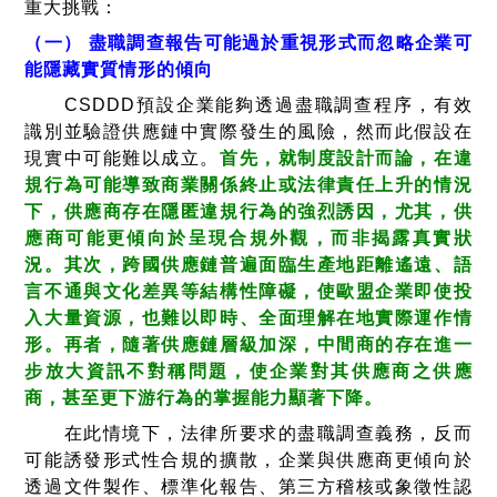
重大挑戰：
（一） 盡職調查報告可能過於重視形式而忽略企業可
能隱藏實質情形的傾向
CSDDD預設企業能夠透過盡職調查程序，有效
識別並驗證供應鏈中實際發生的風險，然而此假設在
現實中可能難以成立。
首先，就制度設計而論，在違
規行為可能導致商業關係終止或法律責任上升的情況
下，供應商存在隱匿違規行為的強烈誘因，尤其，供
應商可能更傾向於呈現合規外觀，而非揭露真實狀
況。其次，跨國供應鏈普遍面臨生產地距離遙遠、語
言不通與文化差異等結構性障礙，使歐盟企業即使投
入大量資源，也難以即時、全面理解在地實際運作情
形。再者，隨著供應鏈層級加深，中間商的存在進一
步放大資訊不對稱問題，使企業對其供應商之供應
商，甚至更下游行為的掌握能力顯著下降。
在此情境下，法律所要求的盡職調查義務，反而
可能誘發形式性合規的擴散，企業與供應商更傾向於
透過文件製作、標準化報告、第三方稽核或象徵性認