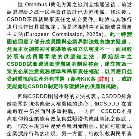
隨 Omnibus I簡化方案之談判立場通過後，前述
歐盟層級之統一民事責任設計已大幅後撤。修法後，
CSDDD不再就民事責任之成立要件、時效或其強行
適用性作出具體規範，而是將相關事項回歸成員國自
主立法(European Commission, 2025a)。
此一轉變
固然回應了部分成員國與企業界對法規負擔的疑慮，
然而本次調整卻可能導致各國立法密度不一；而相較
於既有成員國零散的供應鏈立法，原始版本之
CSDDD試圖透過歐盟層級的制度整合，建立較為一
致的企業注意義務標準和民事責任框架，以回應日益
受到重視的生產外包問題（參考KiK案
[註6]
），
或許
更能處理CSDDD制定時希望解決的供應鏈風險。
回歸CSDDD剛誕生時的立法初衷，CSDDD雖象
徵歐盟對抗供應鏈人權風險的決心，但CSDDD 在實
施過程中仍然面對多重挑戰。一方面，CSDDD本身
高度仰賴企業能有效蒐集並驗證供應鏈資訊之假設，
此一假設在現實中易受各種因素削弱，從而可能促成
企業漂綠行為的出現。另一方面，行政制裁與民事責