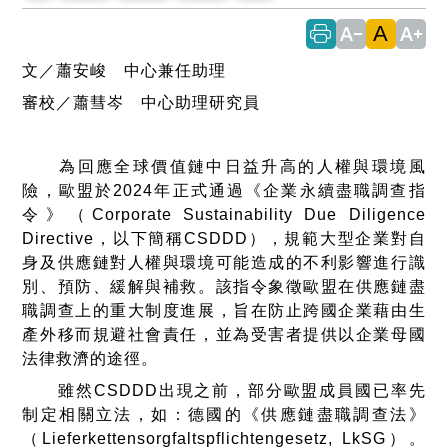
A
text_decrease
text_increase
文／蕭安峻 中心兼任助理
審校／蕭彗岑 中心助理研究員
為回應全球價值鏈中日益升高的人權與環境風
險，歐盟於2024年正式通過《企業永續盡職調查指
令》（Corporate Sustainability Due Diligence
Directive，以下簡稱CSDDD），規範大型企業對自
身及供應鏈對人權與環境可能造成的不利影響進行識
別、預防、緩解與補救。該指令象徵歐盟在供應鏈盡
職調查上的重大制度進展，旨在防止跨國企業藉由生
產外移而規避社會責任，並為受害者提供以企業母國
法律救濟的途徑。
雖然CSDDD出現之前，部分歐盟成員國已率先
制定相關立法，如：德國的《供應鏈盡職調查法》
（Lieferkettensorgfaltspflichtengesetz, LkSG）。