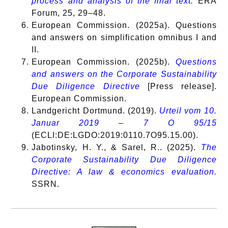
process and analysis of the final text.
ERA
Forum, 25, 29–48.
European Commission. (2025a). Questions
and answers on simplification omnibus I and
II.
European Commission. (2025b).
Questions
and answers on the Corporate Sustainability
Due Diligence Directive
[Press release].
European Commission.
Landgericht Dortmund. (2019).
Urteil vom 10.
Januar 2019 – 7 O 95/15
(ECLI:DE:LGDO:2019:0110.7O95.15.00).
Jabotinsky, H. Y., & Sarel, R.. (2025).
The
Corporate Sustainability Due Diligence
Directive: A law & economics evaluation.
SSRN.