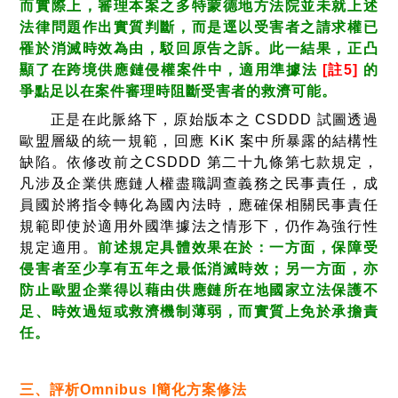
而實際上，審理本案之多特蒙德地方法院並未就上述
法律問題作出實質判斷，而是逕以受害者之請求權已
罹於消滅時效為由，駁回原告之訴。此一結果，正凸
顯了在跨境供應鏈侵權案件中，適用準據法
[註5]
的
爭點足以在案件審理時阻斷受害者的救濟可能。
正是在此脈絡下，原始版本之 CSDDD 試圖透過
歐盟層級的統一規範，回應 KiK 案中所暴露的結構性
缺陷。依修改前之CSDDD 第二十九條第七款規定，
凡涉及企業供應鏈人權盡職調查義務之民事責任，成
員國於將指令轉化為國內法時，應確保相關民事責任
規範即使於適用外國準據法之情形下，仍作為強行性
規定適用。
前述規定具體效果在於：一方面，保障受
侵害者至少享有五年之最低消滅時效；另一方面，亦
防止歐盟企業得以藉由供應鏈所在地國家立法保護不
足、時效過短或救濟機制薄弱，而實質上免於承擔責
任。
三、評析Omnibus I簡化方案修法