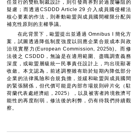
任並行的雙軌制裁設計，則引發商界對於過度嚇阻的
疑慮；而透過CSDDD Article 29 介入成員國侵權法
核心要素的作法，則牽動歐盟與成員國間權限分配與
補充性原則的主權爭議。
在此背景下，歐盟提出並通過 Omnibus I 簡化方
案，試圖透過降低制度強度以回應企業合規成本與政
治現實壓力(European Commission, 2025b)。而修
法後之 CSDDD，無論是在適用範圍、盡職調查義務
深度，或歐盟層級統一民事責任設計上，均出現顯著
收斂。本文認為，前述調整雖有助於短期內降低部分
企業的法律風險和合規負擔，並緩和歐盟與成員國間
的緊張關係，但代價可能是內部市場規則碎片化（駐
荷蘭代表處經濟組，2025），以及被害者跨境救濟可
能性的再度削弱，修法後的利弊，仍有待我們持續觀
察。