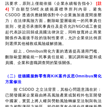
訊要求，原則上僅能依循《企業永續報告指令》
[註
4]
下自願型SME永續揭露標準所列內容，避免
CSDDD 透過供應鏈關係對中小企業施加過度間接壓
力；在法律風險方面，刪除歐盟層級統一的民事責任
規則，使是否承擔民事責任及是否允許NGO或工會提
起代表訴訟回歸成員國法律決定，同時放寬終止商業
關係作為最後手段的強制性要求，允許企業依比例原
則選擇其他補救或風險緩解措施。
綜上，Omnibus簡化方案的透過提高適用門檻、
刪除歐盟層級統一民事責任規範，嘗試調和歐盟和成
員國、企業和盡職調查間的緊張關係。
（二）從德國服飾零售商KiK案件反思Omnibus簡化
方案修法
按 CSDDD 之立法背景，其核心問題意識在於：
已開發國家企業藉由將高風險產業或製程外包至開發
中國家，實質上將人權與勞動風險轉嫁至法制與執法
能力相對薄弱之地區，卻仍能享有全球化供應鏈所帶