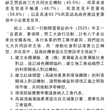
缺乏勞資政三方共同決定機制（
45.5%
）、民眾表達
意見管道不暢通（
48.7%
）、民眾意見不受重視
（
59.8%
）；以及高達
93.7%
民眾認為政府應該更重
視中小企業意見等。
綜上，由五一行動聯盟發起的今（2025）年五一
「反霸凌、要保障」勞工大遊行活動，計有八千多位
來自全國各地、各行各業的勞工夥伴參與，我們提出
七大共同訴求主張，而「推動社會對話落實公正轉
型」亦在其中，茲藉此機會提出完整訴求主張如下：
建立全國層級、產（職）業層級及企業層級社會
對話，簽訂綠色團體協約；建立無工會組織勞工
的利害關係人對話機制。
建立紅綠聯盟（高碳排產業和環保團體）的利害
關係人對話機制，讓勞動權益和環境正義之間取
得平衡，共同推動淨零轉型。
環境部碳費費率審議會納入工會代表。
高碳洩漏風險產業提出自主減量計畫，應事先與
工會協商。