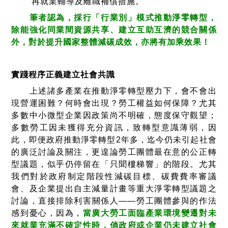
再就業輔導及離職補償措施。
筆者認為，採行「行業別」模式推動淨零轉型，
除能強化同業間資源共享、建立互助互濟的競合關係
外，對於提升國家整體減碳成效，亦將有加乘效果！
實踐程序正義建立社會共識
上述諸多產業在推動淨零轉型壓力下，會不會出
現營運困難？何時會出現？勞工權益如何保障？尤其
多數中小微型企業因政策尚不明確，態度保守觀望；
多數勞工因未獲得充分資訊，致轉型意識薄弱，因
此，即便政府推動淨零轉型
2
年多，迄今仍未引起社會
的廣泛討論及關注，更遑論勞工團體最在意的公正轉
型議題，似乎仍停留在「只聞樓梯響」的階段。尤其
我們對於政府制定階段性減碳目標、碳費費率審議
會、及企業提出自主減量計畫等重大淨零轉型議題之
討論，直接排除利害關係人——勞工團體參與的作法
感到憂心，因為，
當廣大勞工面臨產業環境變遷對未
來就業充滿不確定性時，倘政府或企業仍未建立社會