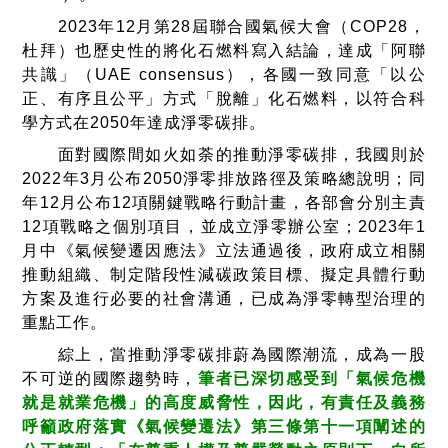
2023
年
12
月第
28
屆聯合國氣候大會（
COP28
，
杜拜）也歷史性的將化石燃料寫入結論，達成「阿聯
共識」（
UAE consensus
），各國一致同意「以公
正、有序且公平」方式「脫離」化石燃料，以符合科
學方式在
2050
年達成淨零碳排。
面對國際間如火如荼的推動淨零碳排，我國則於
2022
年
3
月公布
2050
淨零排放路徑及策略總說明；同
年
12
月公布
12
項關鍵戰略行動計畫，各部會分別主責
12
項戰略之個別項目，並成立淨零辦公室；
2023
年
1
月中《氣候變遷因應法》立法通過後，政府成立相關
推動組織、制定階段性減碳政策目標、擬定具體行動
方案及進行必要的社會溝通，已成為淨零轉型治理的
重點工作。
綜上，當推動淨零碳排蔚為國際潮流，成為一股
不可逆的國際趨勢時，
筆者已深切感受到「氣候危機
就是就業危機」的高度威脅性，因此，有責任及義務
呼籲政府落實《氣候變遷法》第三條第十一項闡述的