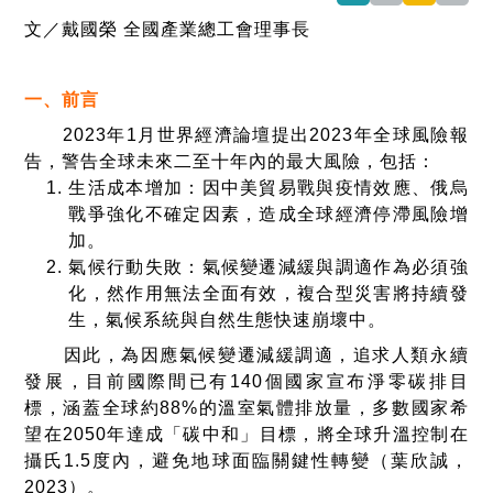
文／戴國榮 全國產業總工會理事長
一、前言
2023
年
1
月世界經濟論壇提出
2023
年全球風險報
告，警告全球未來二至十年內的最大風險，包括：
生活成本增加：因中美貿易戰與疫情效應、俄烏
戰爭強化不確定因素，造成全球經濟停滯風險增
加。
氣候行動失敗：氣候變遷減緩與調適作為必須強
化，然作用無法全面有效，複合型災害將持續發
生，氣候系統與自然生態快速崩壞中。
因此，為因應氣候變遷減緩調適，追求人類永續
發展，目前國際間已有
140
個國家宣布淨零碳排目
標，涵蓋全球約
88%
的溫室氣體排放量，多數國家希
望在
2050
年達成「碳中和」目標，將全球升溫控制在
攝氏
1.5
度內，避免地球面臨關鍵性轉變（葉欣誠，
2023
）。