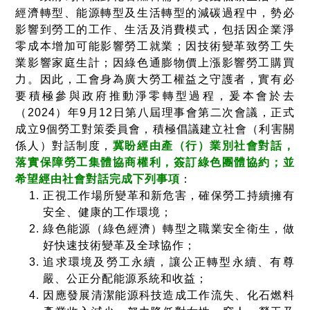
經濟轉型、能源轉型及生活轉型的減碳過程中，勢必
影響到勞工的工作、生活及消費模式，包括因企業淨
零成本增加可能影響勞工就業；因技術變革致勞工失
業影響家庭生計；因綠色通膨物價上漲影響勞工購買
力。因此，工會身為廣大勞工權益之守護者，實有必
要積極參與政府推動淨零轉型過程，爰本會於去
（2024）年
9
月
12
日第八屆理事會第二次會議，正式
成立
9
個勞工對策委員會，積極倡議建立社會（利害關
係人）對話制度，
冀盼經由產（行）業別社會對話，
落實保障勞工集體協商權利，簽訂綠色團體協約；並
希望經由社會對話完成下列事項
：
正視工作場所變革和新危害，確保勞工持續擁有
安全、健康的工作環境；
綠色能源（綠色經濟）轉型之職業安全衛生，做
好快速技術變革及全球協作；
追求環境及勞工永續，讓公正轉型永續、有尊
嚴、公正分配能源系統和收益；
因應發展清潔能源科技造成工作流失、化石燃料