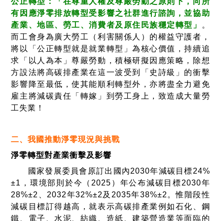
公正轉型：「在尊重人權及尊嚴勞動之原則下，向所
有因應淨零排放轉型受影響之社群進行諮詢，並協助
產業、地區、勞工、消費者及原住民族穩定轉型」
。
而工會身為廣大勞工（利害關係人）的權益守護者，
將以「公正轉型就是就業轉型」為核心價值，持續追
求「以人為本」尊嚴勞動，積極研擬因應策略，除想
方設法將高碳排產業在這一波受到「史詩級」的衝擊
影響降至最低，使其能順利轉型外，亦將盡全力避免
雇主將減碳責任「轉嫁」到勞工身上，致造成大量勞
工失業！
二、我國推動淨零現況與挑戰
淨零轉型對產業衝擊及影響
國家發展委員會原訂出國內
2030
年減碳目標
24%
±1
，環境部則於今（2025）年公布減碳目標
2030
年
28%±2
、
2032
年
32%±2
及
2035
年
38%±2
。惟階段性
減碳目標訂得越高，就表示高碳排產業例如石化、鋼
鐵、電子、水泥、紡織、造紙、建築營造業等面臨的