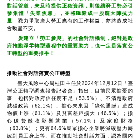
對話管道，未及時提供正確資訊，則後續勞工勢必引
發集體「失業焦慮」，並將匯聚成一股龐大陳抗力
量
，戮力爭取廣大勞工應有的工作權益，亦將造成社
會動盪不安。
爰建立「勞工參與」的社會對話機制，絕對是政
府推動淨零轉型過程中的重要助力，也一定是落實公
正轉型的重要推手！
推動社會對話落實公正轉型
臺大風險中心周桂田主任於
2024
年
12
月
12
日「臺
灣公正轉型調查報告記者會」指出，目前民眾擔憂的
事：包括對政府信任度不足（
53.5%
）、不清楚政府
減碳政策（
62.1%
）、擔心未來因「綠色通膨」造成
物價上漲（
61.1%
）及貧富差距擴大（
46.5%
）；擔
心碳費徵收影響就業（
57.1%
）及家庭財務
（
63.8%
）；更有
64.6%
民眾擔心企業將減碳壓力轉
嫁到員工身上等。而在推動社會對話方面，認為國內