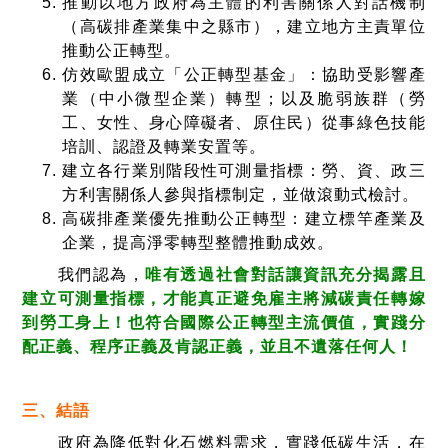
推動以地方政府為主體的利害關係人對話機制
（高碳排產業集中之縣市），建立地方主責單位
推動公正轉型。
仿效歐盟成立「公正轉型基金」：協助受影響產
業（中小微型企業）轉型；以及脆弱族群（勞
工、女性、身心障礙者、原住民）從事綠色技能
培訓、認證及轉業安置等。
建立各行業別階段性可測量指標：勞、資、政三
方利害關係人參與指標制定，並做滾動式檢討。
高碳排產業優先推動公正轉型：建立標竿產業及
企業，提高淨零轉型整體推動成效。
我們認為，
唯有透過社會對話讓資訊充分揭露且
建立可測量指標，才能真正避免雇主將減碳責任轉嫁
到勞工身上！也符合國際公正轉型主流價值，實踐分
配正義、程序正義及肯認正義，並且不遺落任何人！
三、結語
政府為降低對化石燃料需求，實踐低碳生活，在