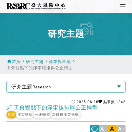
研究主題
home
navigate_next
navigate_next
navigate_next
首頁
研究主題
產業與金融
工會觀點下的淨零碳排與公正轉型
研究主題
Research
2025-06-18
點擊數:1342
工會觀點下的淨零碳排與公正轉型
初階
淨零轉型
公正轉型
高碳排產業衝擊
A
text_decrease
text_increase