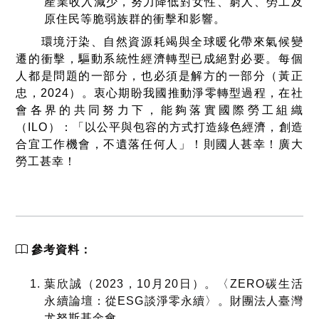
產業收入減少，努力降低對女性、窮人、勞工及
原住民等脆弱族群的衝擊和影響。
環境汙染、自然資源耗竭與全球暖化帶來氣候變
遷的衝擊，驅動系統性經濟轉型已成絕對必要。每個
人都是問題的一部分，也必須是解方的一部分（黃正
忠，
2024
）。衷心期盼我國推動淨零轉型過程，在社
會各界的共同努力下，能夠落實國際勞工組織
（
ILO
）：「以公平與包容的方式打造綠色經濟，創造
合宜工作機會，不遺落任何人」！則國人甚幸！廣大
勞工甚幸！
參考資料：
葉欣誠（
2023
，
10
月
20
日）。〈
ZERO
碳生活
永續論壇：從
ESG
談淨零永續〉。財團法人臺灣
尤努斯基金會。