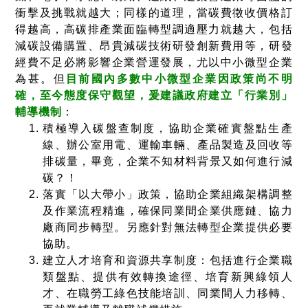
衝擊及挑戰就越大；同樣的道理，當碳費徵收價格訂
得越高，高碳排產業面臨轉型調適壓力就越大，包括
減碳設備購置、昂貴減碳技術研發創新費用等，研發
經費不足必將影響企業營運發展，尤以中小微型企業
為甚。但
目前國內多數中小微型企業因政策尚不明
確，至今態度保守觀望，爰建議政府建立「行業別」
輔導機制
：
積極導入碳盤查制度，協助企業確實盤點生產
線、辦公室用電、運輸車輛、產品製造及回收等
排碳量，畢竟，企業不知材料背景又如何進行減
碳？！
落實「以大帶小」政策，協助企業組織架構調整
及作業流程精進，確保同業間企業供應鏈、協力
廠商同步轉型。另應針對無法轉型企業提供必要
協助。
建立人才培育和資源共享制度：包括進行企業職
類盤點、提供有效轉換途徑、培育新興綠領人
才、在職勞工綠色技能培訓、同業間人力移轉、