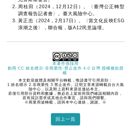
周桂田（
2024
，
12
月
12
日）。〈臺灣公正轉型
調查報告記者會〉。臺大風險中心。
黃正忠（
2024
，
2
月
17
日）。〈當文化反映
ESG
浪潮之後〉，聯合報，版
A12
民意論壇。
本著作係採用
創用 CC 姓名標示-非商業性-禁止改作 4.0 台灣 授權條款
授
權.
本文歡迎媒體及相關平台轉載，惟請遵守引用原則：
1.姓名標示 2.非商業性 3.禁止改作。註明文章來源轉載自台大風
險中心，以及附上資料來源並連結本文。
若僅引用部分資料和數據，務必在上架前與我們確認相關內容，
若有採訪需求或其他合作事宜，請與我們聯繫。
※商業用途轉載，請與本中心連絡，謝謝。※