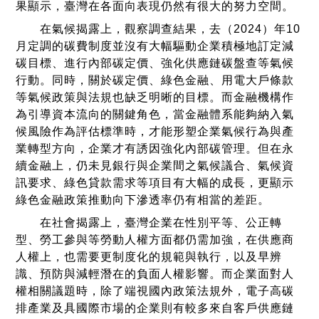
果顯示，臺灣在各面向表現仍然有很大的努力空間。
在氣候揭露上，觀察調查結果，去（2024）年10
月定調的碳費制度並沒有大幅驅動企業積極地訂定減
碳目標、進行內部碳定價、強化供應鏈碳盤查等氣候
行動。同時，關於碳定價、綠色金融、用電大戶條款
等氣候政策與法規也缺乏明晰的目標。而金融機構作
為引導資本流向的關鍵角色，當金融體系能夠納入氣
候風險作為評估標準時，才能形塑企業氣候行為與產
業轉型方向，企業才有誘因強化內部碳管理。但在永
續金融上，仍未見銀行與企業間之氣候議合、氣候資
訊要求、綠色貸款需求等項目有大幅的成長，更顯示
綠色金融政策推動向下滲透率仍有相當的差距。
在社會揭露上，臺灣企業在性別平等、公正轉
型、勞工參與等勞動人權方面都仍需加強，在供應商
人權上，也需要更制度化的規範與執行，以及早辨
識、預防與減輕潛在的負面人權影響。而企業面對人
權相關議題時，除了端視國內政策法規外，電子高碳
排產業及具國際市場的企業則有較多來自客戶供應鏈