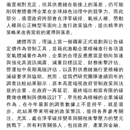
備度相對充足，但其供應鏈在銜接上的落差，仍可能
削弱整體臺灣企業在全球綠色治理中的競爭力。而此
部分，亟需政府跨部會在淨零碳排、氣候人權、勞動
人權與公正轉型等面向上進行政策協作，提出精準的
策略來改善當前的遲滯與落差。
總體而言，理論上當一個國家正式規劃與公告碳
定價作為管制工具，並藉此激勵企業積極進行各項溫
室氣體減量作為時，企業的合理反應應當是朝向加速
與強化其資訊揭露、減量目標設定、財務衝擊評估、
營運短中長期風險評估，以及對供應鏈施行更積極的
減碳要求與協助。然而，從我們研究團隊連續四年的
調查比較結果顯示，原本高度端視政府管制政策與法
規的企業，在政府一再延宕、最終端出相當有限的碳
費徵收機制與價格設計下，早先較為積極的企業減碳
作為，在今年最新的調查數據上不是持平，就是退
步。此結果帶來明確的政策警訊，值得各界參考關
注。尤其，處在淨零碳排變革與關稅衝擊壓力的雙元
挑戰下，所有利害關係人，包括政府、產業與金融、