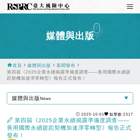
媒體與出版
home
navigate_next
navigate_next
navigate_next
首頁
媒體與出版
新聞發布
第四屆《2025企業永續揭露準備度調查——善用國際永續蹉
跎契機加速淨零轉型》報告正式發布！
媒體與出版
News
2025-10-01
點擊數:2317
第四屆《2025企業永續揭露準備度調查——
善用國際永續蹉跎契機加速淨零轉型》報告正式
發布！