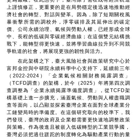
上謹慎修正，更重要的是在局勢穩定後迅速地推動經
濟社會的轉型、對話與變革。因為，除了短期關稅風
暴衝擊所需的調校外，淨零碳排及其延伸出的碳定
價、公司永續治理、氣候與勞動人權，已經形成全球
中、長程的低碳與零碳經濟曲線；在這個雙元結構挑
戰下，能轉型得更快速，並將學習曲線拉升到不同競
爭軌道的社會，將展現更強的韌性與活力。
在此架構之下，臺大風險社會與政策研究中心於
富邦金控與中研院永續科學中心支持下，延續前三年
（2022-2024）「企業氣候相關財務揭露調查」
（TCFD調查）的架構，於今（2025）年將第四次調
查調整為「企業永續揭露準備度調查」，從TCFD架
構基礎上進一步擴充，涵蓋氣候、勞動與人權盡職調
查等面向，以凸顯並探索臺灣企業在面對全球產業分
工鏈變局時的準備度。在這個研究取向的校準下，我
們發現，臺灣的政府及企業都需要更快速地調整政策
與策略。作為後進且被嵌入低碳轉型的工業競爭國，
臺灣必須把過往蹉跎的制度轉化為驅動產業行動的量