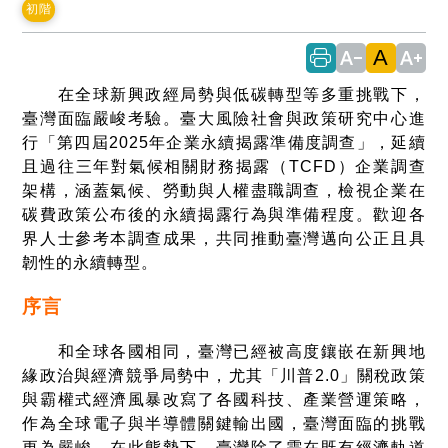
初階
A
text_decrease
text_increase
在全球新興政經局勢與低碳轉型等多重挑戰下，
臺灣面臨嚴峻考驗。臺大風險社會與政策研究中心進
行「第四屆2025年企業永續揭露準備度調查」，延續
且過往三年對氣候相關財務揭露（TCFD）企業調查
架構，涵蓋氣候、勞動與人權盡職調查，檢視企業在
碳費政策公布後的永續揭露行為與準備程度。歡迎各
界人士參考本調查成果，共同推動臺灣邁向公正且具
韌性的永續轉型。
序言
和全球各國相同，臺灣已經被高度鑲嵌在新興地
緣政治與經濟競爭局勢中，尤其「川普2.0」關稅政策
與霸權式經濟風暴改寫了各國科技、產業營運策略，
作為全球電子與半導體關鍵輸出國，臺灣面臨的挑戰
更為嚴峻。在此態勢下，臺灣除了需在既有經濟軌道