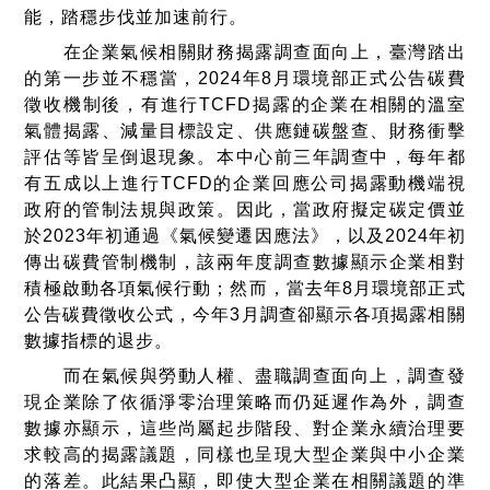
能，踏穩步伐並加速前行。
在企業氣候相關財務揭露調查面向上，臺灣踏出
的第一步並不穩當，2024年8月環境部正式公告碳費
徵收機制後，有進行TCFD揭露的企業在相關的溫室
氣體揭露、減量目標設定、供應鏈碳盤查、財務衝擊
評估等皆呈倒退現象。本中心前三年調查中，每年都
有五成以上進行TCFD的企業回應公司揭露動機端視
政府的管制法規與政策。因此，當政府擬定碳定價並
於2023年初通過《氣候變遷因應法》，以及2024年初
傳出碳費管制機制，該兩年度調查數據顯示企業相對
積極啟動各項氣候行動；然而，當去年8月環境部正式
公告碳費徵收公式，今年3月調查卻顯示各項揭露相關
數據指標的退步。
而在氣候與勞動人權、盡職調查面向上，調查發
現企業除了依循淨零治理策略而仍延遲作為外，調查
數據亦顯示，這些尚屬起步階段、對企業永續治理要
求較高的揭露議題，同樣也呈現大型企業與中小企業
的落差。此結果凸顯，即使大型企業在相關議題的準