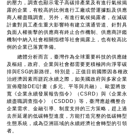
的壓力，調查也顯示電子高碳排產業及有進行氣候揭
露的企業，有較高的比例進行工廠或營運據點及供應
商人權盡職調查。另外，有進行氣候揭露者，在減碳
計畫對員工產生重大影響時有建立溝通管道、針對具
負面人權衝擊的供應商有終止合作機制、供應商評鑑
機制中納入社會相關指標等社會揭露上，也有較高比
例的企業已落實準備。
總體分析而言，臺灣作為全球重要科技的供應鏈
及樞紐，政府、企業與社會都需要更積極跨向淨零碳
排與ESG的新路徑。特別是，正值目前國際因各種政
治經濟因素而蹉跎永續之際，如美國政府與多家企業
宣佈廢除DEI計畫（多元、平等與共融）、歐盟將放
寬《企業永續發展報告指令》（CSRD）與《企業永
續盡職調查指令》（CSDDD）等，臺灣應趁機整合
企業需求、金融引導、制度支持的三方策略，趕上過
去所延遲的低碳轉型進度，方能打造完整的低碳轉型
生態系統，成為亞洲區域的永續經濟社會轉型的引領
者。