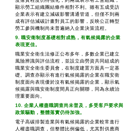
度落實程度仍待強化，約兩成表示有工會組織，
顯示勞工組織團結條件相對不利。雖有五成受訪
企業表示有建立減碳影響溝通管道，但僅不到兩
成有評估減碳計畫對員工的影響，反映公正轉型
勞工參與機制尚未普遍納入企業決策流程。
9. 職安衛制度基礎相對成熟，有氣候揭露的企業
表現更佳。
職業安全衛生法修正公布多年，多數企業已建立
風險辨識與評估流程，並設立由勞資共同組成的
職業安全衛生委員會，在制度建置方面具一定基
礎。調查亦顯示有進行氣候揭露的企業在職安衛
制度面向表現優於沒有氣候揭露的企業，顯示氣
候揭露與職安衛制度間具正向關聯，同為永續治
理重要面向。
10. 企業人權盡職調查尚未普及，多受客戶要求與
政策驅動，整體落實仍待加強。
電子高碳排製造業與有氣候揭露的企業較常進行
人權盡職調查，但整體比例偏低，尤其對供應商