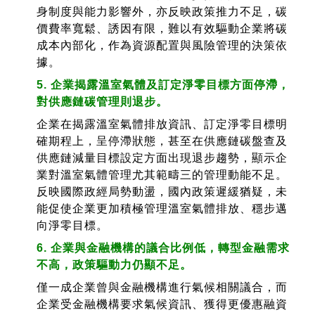
身制度與能力影響外，亦反映政策推力不足，碳
價費率寬鬆、誘因有限，難以有效驅動企業將碳
成本內部化，作為資源配置與風險管理的決策依
據。
5. 企業揭露溫室氣體及訂定淨零目標方面停滯，
對供應鏈碳管理則退步。
企業在揭露溫室氣體排放資訊、訂定淨零目標明
確期程上，呈停滯狀態，甚至在供應鏈碳盤查及
供應鏈減量目標設定方面出現退步趨勢，顯示企
業對溫室氣體管理尤其範疇三的管理動能不足。
反映國際政經局勢動盪，國內政策遲緩猶疑，未
能促使企業更加積極管理溫室氣體排放、穩步邁
向淨零目標。
6. 企業與金融機構的議合比例低，轉型金融需求
不高，政策驅動力仍顯不足。
僅一成企業曾與金融機構進行氣候相關議合，而
企業受金融機構要求氣候資訊、獲得更優惠融資