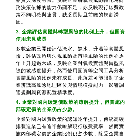
品質與深度有限。反映企業將氣候風險轉化為財
務決策依據的能力仍顯不足，亦反映現行碳費政
策不夠明確與連貫，缺乏長期且前瞻的規劃誘
因。
3. 企業評估實體與轉型風險的比例上升，但圖資
使用未見成長
多數企業已開始評估淹水、缺水、升溫等實體風
險，評估政策與法規風險及市場風險的比例亦逐
年上升超過六成，反映企業對氣候實體與轉型風
險的敏感度提升，然而使用圖資等空間工具分析
實體風險的比例未有成長。此落差可能限制了企
業辨識高風險地理區位與情境模擬能力，影響調
適規劃與資源配置精準度。
4. 企業對國內碳定價政策的瞭解提升，但實施內
部碳定價的企業仍占少數。
企業對國內碳費政策的認知逐年提升，傳統高碳
排製造業已有逾半數瞭解現行碳費費率，然而實
施內部碳定價的企業比例仍占少數，除受企業自