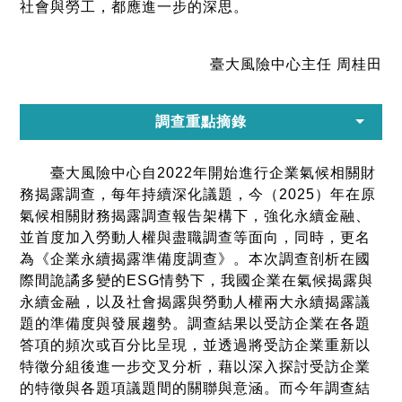
社會與勞工，都應進一步的深思。
臺大風險中心主任 周桂田
調查重點摘錄
臺大風險中心自2022年開始進行企業氣候相關財
務揭露調查，每年持續深化議題，今（2025）年在原
氣候相關財務揭露調查報告架構下，強化永續金融、
並首度加入勞動人權與盡職調查等面向，同時，更名
為《企業永續揭露準備度調查》。本次調查剖析在國
際間詭譎多變的ESG情勢下，我國企業在氣候揭露與
永續金融，以及社會揭露與勞動人權兩大永續揭露議
題的準備度與發展趨勢。調查結果以受訪企業在各題
答項的頻次或百分比呈現，並透過將受訪企業重新以
特徵分組後進一步交叉分析，藉以深入探討受訪企業
的特徵與各題項議題間的關聯與意涵。而今年調查結