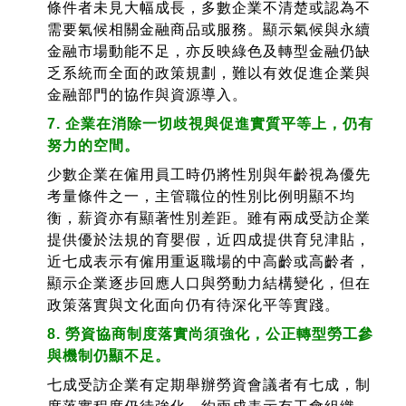
條件者未見大幅成長，多數企業不清楚或認為不
需要氣候相關金融商品或服務。顯示氣候與永續
金融市場動能不足，亦反映綠色及轉型金融仍缺
乏系統而全面的政策規劃，難以有效促進企業與
金融部門的協作與資源導入。
7. 企業在消除一切歧視與促進實質平等上，仍有
努力的空間。
少數企業在僱用員工時仍將性別與年齡視為優先
考量條件之一，主管職位的性別比例明顯不均
衡，薪資亦有顯著性別差距。雖有兩成受訪企業
提供優於法規的育嬰假，近四成提供育兒津貼，
近七成表示有僱用重返職場的中高齡或高齡者，
顯示企業逐步回應人口與勞動力結構變化，但在
政策落實與文化面向仍有待深化平等實踐。
8. 勞資協商制度落實尚須強化，公正轉型勞工參
與機制仍顯不足。
七成受訪企業有定期舉辦勞資會議者有七成，制