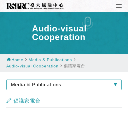
Audio-visual
Cooperation
home
navigate_next
navigate_next
Home
Media & Publications
navigate_next
倡議家電台
Audio-visual Cooperation
Media & Publications
倡議家電台