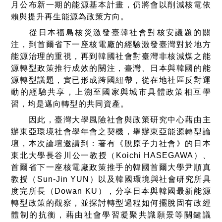
月公布新一期的能源基本計畫，仍將會以削減核電依
賴與提升再生能源為政策方向。
從日本福島核災激發臺韓社會對核安議題的關
注，到首爾省下一座核電廠的經驗激發臺灣對於地方
能源治理的重視，再到韓國社會對臺灣非核減煤之能
源轉型政策推行成效的關注，臺灣、日本與韓國的能
源轉型議題，實已形成跨國紐帶，從在地社區反對運
動的經驗共享，上溯至國家與城市具體政策相互學
習，均是邁向轉型的共同資產。
因此，臺灣大學風險社會與政策研究中心藉由主
辦東亞環境社會學年會之契機，舉辦東亞能源轉型論
壇，本次論壇邀請到：著有《脫原子力社會》的日本
東北大學長谷川公一教授（Koichi HASEGAWA）、
首爾省下一座核電廠政策推手的韓國首爾大學尹順真
教授（Sun-Jin YUN）以及韓國環境與社會研究所具
度完所長（Dowan KU），分享日本與韓國最新能源
轉型政策的觀察，並探討轉型過程如何擺脫固有政經
體制的抗衡，藉由社會學習凝聚共識願景等關鍵議