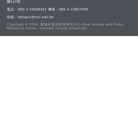
樓514室
電話：
886-2-33668422
傳真：
886-2-23657409
信箱：
ntusprc@ntu.edu.tw
Copyright © 2026.
風險社會與政策研究中心.Risk Society and Policy
Research Center, National Taiwan University.