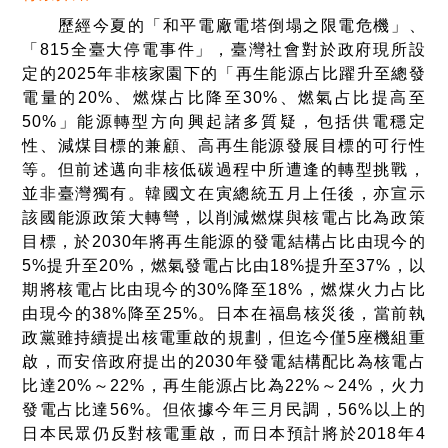
歷經今夏的「和平電廠電塔倒塌之限電危機」、
「815全臺大停電事件」，臺灣社會對於政府現所設
定的2025年非核家園下的「再生能源占比躍升至總發
電量的20%、燃煤占比降至30%、燃氣占比提高至
50%」能源轉型方向興起諸多質疑，包括供電穩定
性、減煤目標的兼顧、高再生能源發展目標的可行性
等。但前述邁向非核低碳過程中所遭逢的轉型挑戰，
並非臺灣獨有。韓國文在寅總統五月上任後，亦宣示
該國能源政策大轉彎，以削減燃煤與核電占比為政策
目標，於2030年將再生能源的發電結構占比由現今的
5%提升至20%，燃氣發電占比由18%提升至37%，以
期將核電占比由現今的30%降至18%，燃煤火力占比
由現今的38%降至25%。日本在福島核災後，當前執
政黨雖持續提出核電重啟的規劃，但迄今僅5座機組重
啟，而安倍政府提出的2030年發電結構配比為核電占
比達20%～22%，再生能源占比為22%～24%，火力
發電占比達56%。但依據今年三月民調，56%以上的
日本民眾仍反對核電重啟，而日本預計將於2018年4