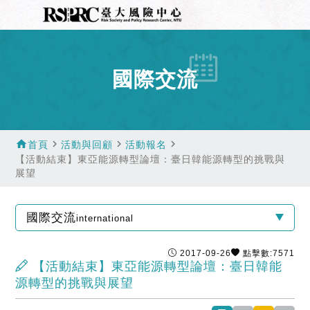
國際交流
home
navigate_next
navigate_next
navigate_next
首頁
活動與回顧
活動報名
【活動結束】東亞能源轉型論壇：臺日韓能源轉型的挑戰與
展望
國際交流
international
2017-09-26
點擊數:7571
【活動結束】東亞能源轉型論壇：臺日韓能
源轉型的挑戰與展望