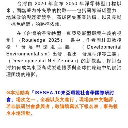
台灣自 2020 年宣布 2050 年淨零轉型目標以
來，面臨著內外夾擊的挑戰——包括國際減碳壓力、
地緣政治與經濟競爭、高碳密集產業結構，以及長期
「棕色經濟」的路徑依賴。
在《台灣的淨零轉型：東亞發展型環境主義的視
角》（Routledge, 2025）一書中，作者周桂田教授
從「發展型環境主義」（Developmental
Environmentalism）出發，提出「發展型淨零主義」
（Developmental Net-Zeroism）的新觀點，探討台
灣如何成為東亞高碳製造體系與全球供應鏈中氣候治
理困境的縮影。
※
本活動為
「ISESEA-10東亞環境社會學國際研討
會」
場次之一，全程以英文進行，現場無中文翻譯，
若非該研討會參與者，敬請填寫以下報名表，事先報
名本場活動。