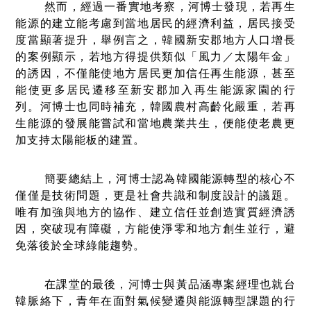
然而，經過一番實地考察，河博士發現，若再生
能源的建立能考慮到當地居民的經濟利益，居民接受
度當顯著提升，舉例言之，韓國新安郡地方人口增長
的案例顯示，若地方得提供類似「風力／太陽年金」
的誘因，不僅能使地方居民更加信任再生能源，甚至
能使更多居民遷移至新安郡加入再生能源家園的行
列。河博士也同時補充，韓國農村高齡化嚴重，若再
生能源的發展能嘗試和當地農業共生，便能使老農更
加支持太陽能板的建置。
簡要總結上，河博士認為韓國能源轉型的核心不
僅僅是技術問題，更是社會共識和制度設計的議題。
唯有加強與地方的協作、建立信任並創造實質經濟誘
因，突破現有障礙，方能使淨零和地方創生並行，避
免落後於全球綠能趨勢。
在課堂的最後，河博士與黃品涵專案經理也就台
韓脈絡下，青年在面對氣候變遷與能源轉型課題的行