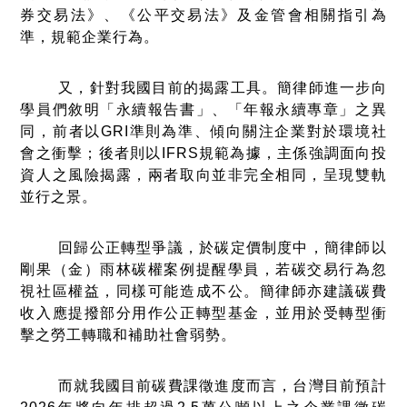
券交易法》、《公平交易法》及金管會相關指引為
準，規範企業行為。
又，針對我國目前的揭露工具。簡律師進一步向
學員們敘明「永續報告書」、「年報永續專章」之異
同，前者以GRI準則為準、傾向關注企業對於環境社
會之衝擊；後者則以IFRS規範為據，主係強調面向投
資人之風險揭露，兩者取向並非完全相同，呈現雙軌
並行之景。
回歸公正轉型爭議，於碳定價制度中，簡律師以
剛果（金）雨林碳權案例提醒學員，若碳交易行為忽
視社區權益，同樣可能造成不公。簡律師亦建議碳費
收入應提撥部分用作公正轉型基金，並用於受轉型衝
擊之勞工轉職和補助社會弱勢。
而就我國目前碳費課徵進度而言，台灣目前預計