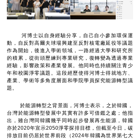
河博士以自身經驗分享，自己自小參加環保運
動，自反對高爾夫球場興建至反對核電廠延役等議題
作為開始，後進入學術領域，一路經過大學和研究所
的積累，從街頭歷練到專業研究，復轉變為透過專業
經驗，影響政策和產業發展。他同時也持續關注青少
年和校園淨零議題。這段經歷使得河博士得就地方、
產業、學術等多角度層面和學院學員探究能源轉型議
題。
於能源轉型之背景面，河博士表示，之於韓國，
台灣於能源轉型發展中其實有許多可借鑑之處；他指
出，雖台灣同韓國幾乎同時起步發展再生能源，韓國
亦於2020年宣示2050淨零探排目標，但截至今日，碳
排放目前仍居於世界前段（2024年韓國為世界第七大