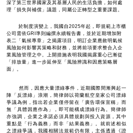
深了第三世界國家及其基層人民的生活負擔，如何處
理「損失與補償」議題，同屬公正轉型之重要課題。
於制度演變上，我國自2025年起，即規範上市櫃
公司需依GRI準則編撰永續報告書，並於近期增加附
表二「氣候專章」之揭露項目，明訂企業應敘明氣候
風險如何影響其策略和財務，並將前項要求整合入企
業風險管理之中。上開措施表明我國揭露重心已漸從
「排放量」進一步延伸至「風險辨識和因應策略層
面」。
然而，因應大量漂綠事件，近期國際間漸興起一
陣「反漂綠」浪潮，簡律師以荷蘭航空皇家公司漂綠
爭議為例，指出若企業僅停留在「廣告環保宣稱」而
無「具體因應作為」，即可能構成漂綠行為。簡律師
亦強調，企業之承諾必須具體規劃與投入資源，其中
重點是「行為義務」而非「結果義務」。就前述相似
之漂綠爭議，我國相關法規範仍有限，主係透過《證