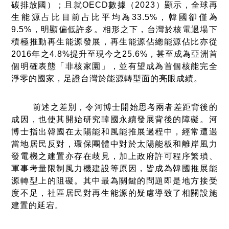
碳排放國）；且就OECD數據（2023）顯示，全球再
生能源占比目前占比平均為33.5%，韓國卻僅為
9.5%，明顯偏低許多。相形之下，台灣於核電退場下
積極推動再生能源發展，再生能源佔總能源佔比亦從
2016年之4.8%提升至現今之25.6%，甚至成為亞洲首
個明確表態「非核家園」，並有望成為首個核能完全
淨零的國家，足證台灣於能源轉型面的亮眼成績。
前述之差別，令河博士開始思考兩者差距背後的
成因，也使其開始研究韓國永續發展背後的障礙。河
博士指出韓國在太陽能和風能推展過程中，經常遭遇
當地居民反對，環保團體中對於太陽能板和離岸風力
發電機之建置亦存在歧見，加上政府許可程序繁瑣、
軍事考量限制風力機建設等原因，皆成為韓國推展能
源轉型上的阻礙。其中最為關鍵的問題即是地方接受
度不足，社區居民對再生能源的疑慮導致了相關設施
建置的延宕。