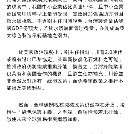
的現實中，我國中小企業佔比高達97%，且中小企業
於碳管理與轉型上量能受限，需政府加強協助方能因
應永續挑戰。不過劉主任同時說明，台灣製造業佔我
國GDP份額大，若於永續層面管理得當，亦具成為亞
太綠色製造示範基地之潛力。
於美國政治現勢上，劉主任指出，川普2.0時代
或將有退出巴黎協定、並重新恢復化石燃料之可能，
惟州政府仍將繼續推動綠能，換言之，台灣綠能業者
仍具有和美國合作的機會。且劉主任亦補充，川普並
非全然反對所有「綠能政策」而係希望政策之推行不
能損及美國利益。
然而，全球碳關稅核減碳政策仍然存在矛盾，復
橫生「綠色保護主義」之爭端，前項情形若未排除，
恐使未來全球貿易衝突繼續加劇。