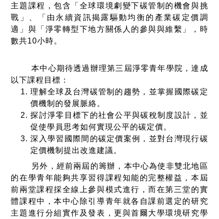
主題課程，包含「全球環境劇變下碳管制的機會與挑
戰」、「由永續資訊揭露驅動均衡的產業碳定價調
適」與「淨零轉型下地方關係人的參與與維繫」，時
數共10小時。
本中心期待透過辦理第三屆淨零青年學院，達成
以下課程目標：
理解全球及台灣碳管制的趨勢，並掌握國際碳定
價機制的發展脈絡。
探討淨零目標下的社會公平與碳稅制度設計，並
促使學員思考如何實現公平的碳定價。
深入學習國際間的碳定價案例，並對台灣現行碳
定價機制提出改進建議。
另外，經前兩屆的籌辦，本中心為使非雙北地區
的在學青年能夠共享習得課程知能的完整權益，本屆
前兩堂課程採全線上參與模式進行，而在第三堂的實
體課程中，本中心除引導青年就各自課前選定的研究
主題進行分組實作及發表，更與首爾大學環境研究學