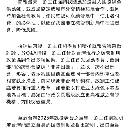
簡報最末，劉主任強調我國應加速融入國際綠色
供應鏈，並透過協定或城市外交積極拓展合作，並同
時加強社會教育，使民眾認可永續發展中「使用者付
費」的必然性，以確保我國能在碳管制新局中把握機
會、降低風險。
授課結束後，劉主任和學員和積極就報告議題做
討論，於Q&A階段，劉主任針對台灣現行之碳管制與
政策協調作出多項回應。劉主任首先回應學員，政府
部門的跨部會協調「非常困難」，並以「跨不出部
會」形容，表示我國目前甚至連同一部會內部單位都
相當缺乏溝通，前揭現象非台灣所獨有。故劉主任建
議若要推行重大改革，如若欲以打造亞太綠色示範基
地為目標，必須由行政院長層級設立更高權威之督導
機構，方能突破僵局。
至於台灣2025年課徵碳費之展望，劉主任則說明
若台灣能建立自身的碳費制度並提出證明，出口至歐