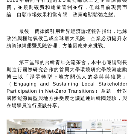
2026年將向年排超過2.5萬公噸以上之企業課徵碳
費，並規劃碳費和總量管制並行，但就目前現實而
論，自願市場效果相當有限，政策略顯鬆弛之態。
最後，簡律師引用世界經濟論壇報告指出，地緣
政治與極端氣候已成全球最大風險，企業必須提升永
續資訊揭露暨風險管理，方能因應未來挑戰。
第三堂課的台韓青年交流茶會，本中心邀請到長
期進行國際研究合作的首爾大學環境研究學院河志勳
博士以「淨零轉型下地方關係人的參與與維繫」
（Engaging and Sustaining Local Stakeholder
Participation in Net-Zero Transitions）為題，針對
國際能源轉型與地方接受度之議題連結韓國經驗，與
在場學員進行座談分享。