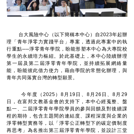
台大風險中心（以下簡稱本中心）自2023年起辦
理「青年淨零力實踐平台」專案，透過此專案中的執
行重點──淨零青年學院，盼能形塑本中心為大專院校
學生的永續培力樞紐。於此基礎上，本中心陸續辦理
第一屆及第二屆淨零青年學院，並持續拓展網絡量
能，盼能彼此借力使力，藉由學院的常態化辦理，與
青年共同落實台灣的轉型願景。
今年度（2025）8月19日、8月26日、8月29
日，在富邦文教基金會的支持下，本中心經蒐整、盤
點一、二屆淨零青年學院學員的參與回饋及對後續課
程的期待，包含主題間的連結度、課程深度與企業的
淨零轉型實務等，以「淨零公正轉型下的碳定價制度
再思考」為名推出第三屆淨零青年學院，並設計三堂