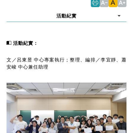
A
text_decrease
text_increase
活動紀實
活動紀實：
文／呂東昱 中心專案執行；整理、編排／李宜靜、蕭
安峻 中心兼任助理