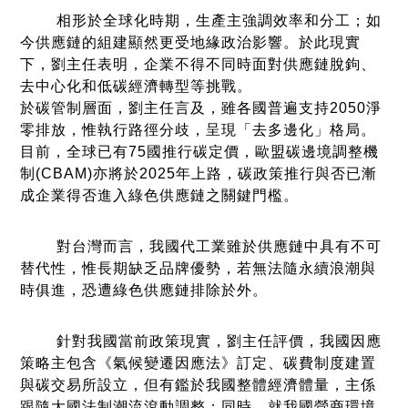
相形於全球化時期，生產主強調效率和分工；如
今供應鏈的組建顯然更受地緣政治影響。於此現實
下，劉主任表明，企業不得不同時面對供應鏈脫鉤、
去中心化和低碳經濟轉型等挑戰。
於碳管制層面，劉主任言及，雖各國普遍支持2050淨
零排放，惟執行路徑分歧，呈現「去多邊化」格局。
目前，全球已有75國推行碳定價，歐盟碳邊境調整機
制(CBAM)亦將於2025年上路，碳政策推行與否已漸
成企業得否進入綠色供應鏈之關鍵門檻。
對台灣而言，我國代工業雖於供應鏈中具有不可
替代性，惟長期缺乏品牌優勢，若無法隨永續浪潮與
時俱進，恐遭綠色供應鏈排除於外。
針對我國當前政策現實，劉主任評價，我國因應
策略主包含《氣候變遷因應法》訂定、碳費制度建置
與碳交易所設立，但有鑑於我國整體經濟體量，主係
跟隨大國法制潮流滾動調整；同時，就我國營商環境