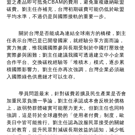
盟之產品即可抵免CBAM的費用，避免重複繳納歐盟
碳費。劉主任亦補充，台灣初期碳費可能仍低於歐盟
平均水準，不過仍是與國際接軌的重要一步。
關於台灣是否能成為連結全球南方的橋樑，劉主
任表示台灣已是已開發國家，就經驗分享方面而論，
實力無虞，惟我國國際參與長期受制於中國打壓致使
實際參與困難；劉主任建議我國可透過建立中小企業
合作平台、交換碳稅經驗等「堆積木」模式，逐步累
積國際影響力。劉主任亦再次強調，台灣企業必須融
入國際綠色供應鏈才可以生存。
學員問題最末，針對碳費若擴及民生產業是否會
加重民眾負擔一爭論，劉主任承認成本會反映於價格
上，故弱勢群體確實可能壓力更大。但劉主任也同時
強調，這是符於全球趨勢的「使用者付費」制度，歐
美日中皆可能推行。劉主任認為說服民眾接受的關鍵
在於教育，提升民眾對減碳長期效益的認知，減少牴